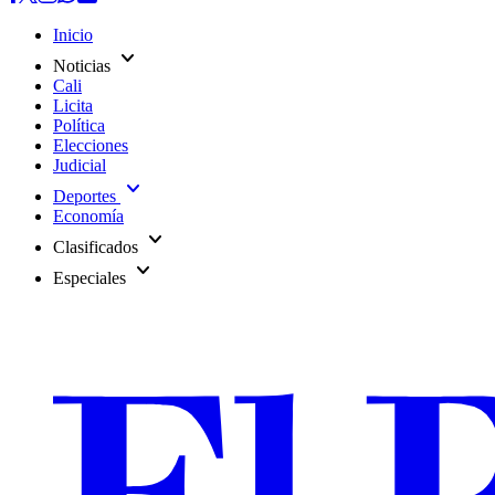
Inicio
expand_more
Noticias
Cali
Licita
Política
Elecciones
Judicial
expand_more
Deportes
Economía
expand_more
Clasificados
expand_more
Especiales