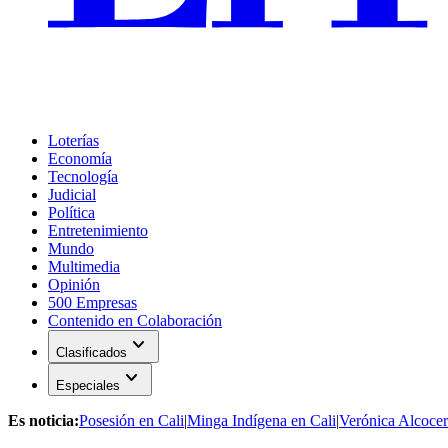
Loterías
Economía
Tecnología
Judicial
Política
Entretenimiento
Mundo
Multimedia
Opinión
500 Empresas
Contenido en Colaboración
expand_more
Clasificados
expand_more
Especiales
Es noticia:
Posesión en Cali
|
Minga Indígena en Cali
|
Verónica Alcocer