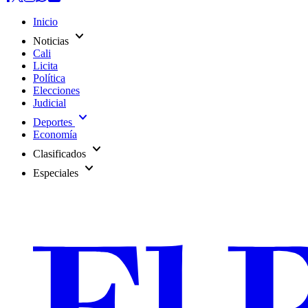
Inicio
expand_more
Noticias
Cali
Licita
Política
Elecciones
Judicial
expand_more
Deportes
Economía
expand_more
Clasificados
expand_more
Especiales