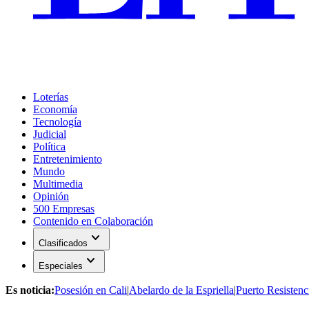
Loterías
Economía
Tecnología
Judicial
Política
Entretenimiento
Mundo
Multimedia
Opinión
500 Empresas
Contenido en Colaboración
expand_more
Clasificados
expand_more
Especiales
Es noticia:
Posesión en Cali
|
Abelardo de la Espriella
|
Puerto Resistenc