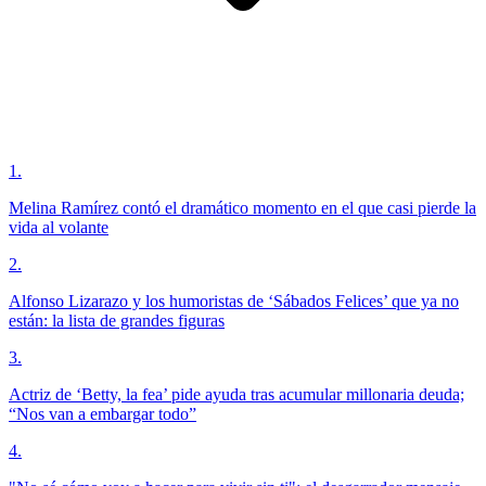
1
.
Melina Ramírez contó el dramático momento en el que casi pierde la
vida al volante
2
.
Alfonso Lizarazo y los humoristas de ‘Sábados Felices’ que ya no
están: la lista de grandes figuras
3
.
Actriz de ‘Betty, la fea’ pide ayuda tras acumular millonaria deuda;
“Nos van a embargar todo”
4
.