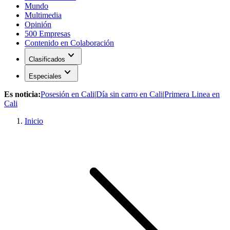
Mundo
Multimedia
Opinión
500 Empresas
Contenido en Colaboración
expand_more
Clasificados
expand_more
Especiales
Es noticia:
Posesión en Cali
|
Día sin carro en Cali
|
Primera Linea en
Cali
Inicio