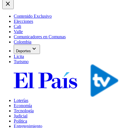
close
Contenido Exclusivo
Elecciones
Cali
Valle
Comunicadores en Comunas
Colombia
expand_more
Deportes
Licita
Turismo
Loterías
Economía
Tecnología
Judicial
Política
Entretenimiento