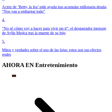
Actriz de ‘Betty, la fea’ pide ayuda tras acumular millonaria deuda;
“Nos van a embargar todo”
4
.
"No sé cómo voy a hacer para vivir sin ti": el desgarrador mensaje
de Aylín Mujica tras la muerte de su hijo
5
.
Mitos y verdades sobre el uso de las fajas: estos son sus efectos
reales
AHORA EN
Entretenimiento