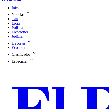
Inicio
expand_more
Noticias
Cali
Licita
Política
Elecciones
Judicial
expand_more
Deportes
Economía
expand_more
Clasificados
expand_more
Especiales