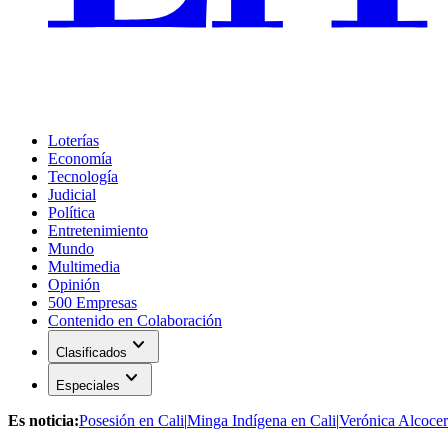
Loterías
Economía
Tecnología
Judicial
Política
Entretenimiento
Mundo
Multimedia
Opinión
500 Empresas
Contenido en Colaboración
expand_more
Clasificados
expand_more
Especiales
Es noticia:
Posesión en Cali
|
Minga Indígena en Cali
|
Verónica Alcocer