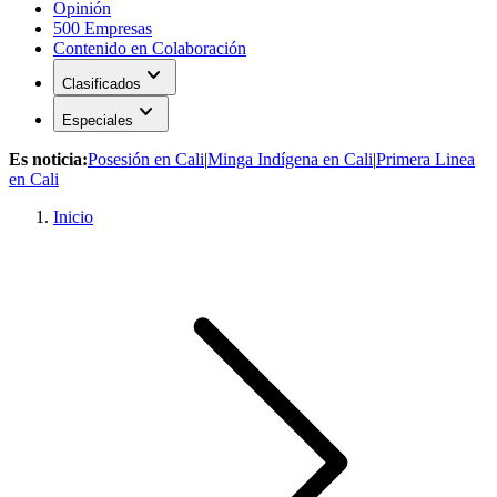
Opinión
500 Empresas
Contenido en Colaboración
expand_more
Clasificados
expand_more
Especiales
Es noticia:
Posesión en Cali
|
Minga Indígena en Cali
|
Primera Linea
en Cali
Inicio