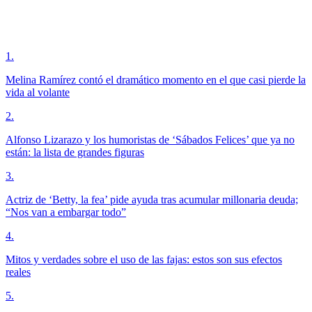
1
.
Melina Ramírez contó el dramático momento en el que casi pierde la
vida al volante
2
.
Alfonso Lizarazo y los humoristas de ‘Sábados Felices’ que ya no
están: la lista de grandes figuras
3
.
Actriz de ‘Betty, la fea’ pide ayuda tras acumular millonaria deuda;
“Nos van a embargar todo”
4
.
Mitos y verdades sobre el uso de las fajas: estos son sus efectos
reales
5
.