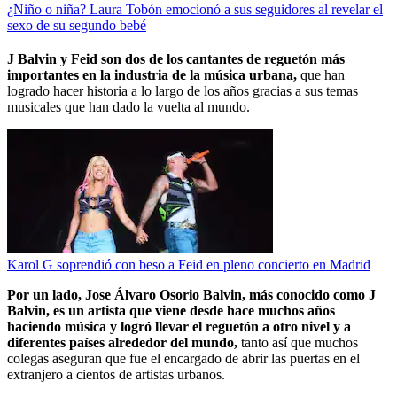
¿Niño o niña? Laura Tobón emocionó a sus seguidores al revelar el
sexo de su segundo bebé
J Balvin y Feid son dos de los cantantes de reguetón más
importantes en la industria de la música urbana,
que han
logrado hacer historia a lo largo de los años gracias a sus temas
musicales que han dado la vuelta al mundo.
Karol G soprendió con beso a Feid en pleno concierto en Madrid
Por un lado, Jose Álvaro Osorio Balvin, más conocido como J
Balvin, es un artista que viene desde hace muchos años
haciendo música y logró llevar el reguetón a otro nivel y a
diferentes países alrededor del mundo,
tanto así que muchos
colegas aseguran que fue el encargado de abrir las puertas en el
extranjero a cientos de artistas urbanos.