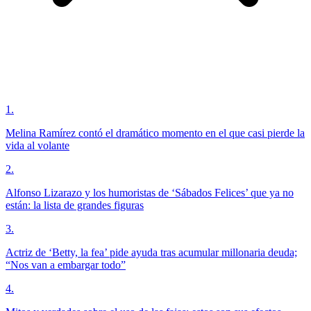
1
.
Melina Ramírez contó el dramático momento en el que casi pierde la
vida al volante
2
.
Alfonso Lizarazo y los humoristas de ‘Sábados Felices’ que ya no
están: la lista de grandes figuras
3
.
Actriz de ‘Betty, la fea’ pide ayuda tras acumular millonaria deuda;
“Nos van a embargar todo”
4
.