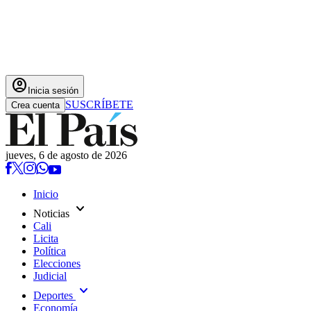
account_circle
Inicia sesión
SUSCRÍBETE
Crea cuenta
jueves, 6 de agosto de 2026
Inicio
expand_more
Noticias
Cali
Licita
Política
Elecciones
Judicial
expand_more
Deportes
Economía