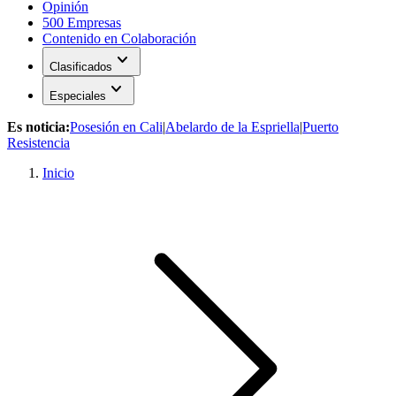
Opinión
500 Empresas
Contenido en Colaboración
expand_more
Clasificados
expand_more
Especiales
Es noticia:
Posesión en Cali
|
Abelardo de la Espriella
|
Puerto
Resistencia
Inicio