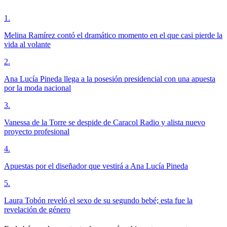
1
.
Melina Ramírez contó el dramático momento en el que casi pierde la
vida al volante
2
.
Ana Lucía Pineda llega a la posesión presidencial con una apuesta
por la moda nacional
3
.
Vanessa de la Torre se despide de Caracol Radio y alista nuevo
proyecto profesional
4
.
Apuestas por el diseñador que vestirá a Ana Lucía Pineda
5
.
Laura Tobón reveló el sexo de su segundo bebé; esta fue la
revelación de género