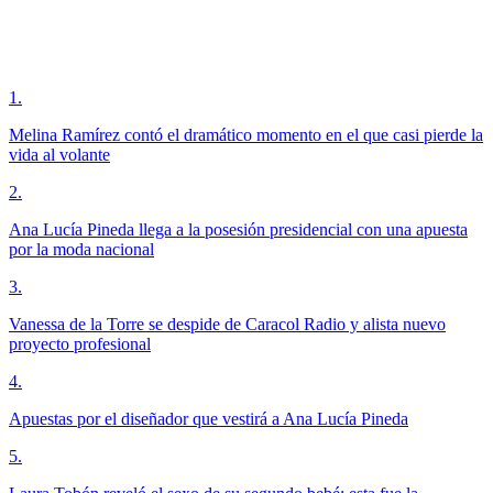
1
.
Melina Ramírez contó el dramático momento en el que casi pierde la
vida al volante
2
.
Ana Lucía Pineda llega a la posesión presidencial con una apuesta
por la moda nacional
3
.
Vanessa de la Torre se despide de Caracol Radio y alista nuevo
proyecto profesional
4
.
Apuestas por el diseñador que vestirá a Ana Lucía Pineda
5
.