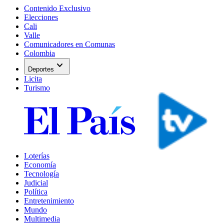
Contenido Exclusivo
Elecciones
Cali
Valle
Comunicadores en Comunas
Colombia
expand_more
Deportes
Licita
Turismo
Loterías
Economía
Tecnología
Judicial
Política
Entretenimiento
Mundo
Multimedia