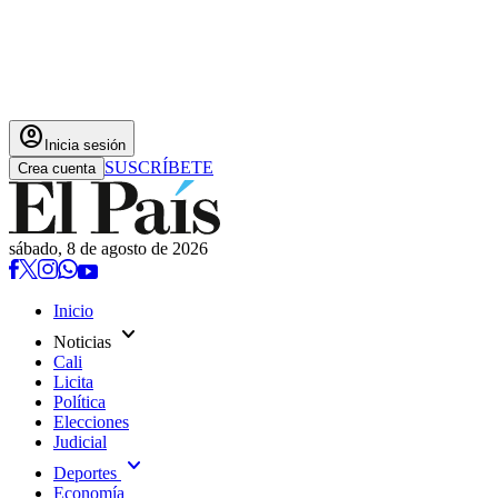
account_circle
Inicia sesión
SUSCRÍBETE
Crea cuenta
sábado, 8 de agosto de 2026
Inicio
expand_more
Noticias
Cali
Licita
Política
Elecciones
Judicial
expand_more
Deportes
Economía