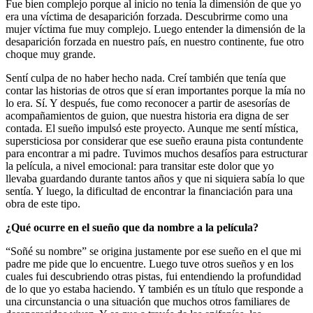
Fue bien complejo porque al inicio no tenía la dimensión de que yo
era una víctima de desaparición forzada. Descubrirme como una
mujer víctima fue muy complejo. Luego entender la dimensión de la
desaparición forzada en nuestro país, en nuestro continente, fue otro
choque muy grande.
Sentí culpa de no haber hecho nada. Creí también que tenía que
contar las historias de otros que sí eran importantes porque la mía no
lo era. Sí. Y después, fue como reconocer a partir de asesorías de
acompañamientos de guion, que nuestra historia era digna de ser
contada. El sueño impulsó este proyecto. Aunque me sentí mística,
supersticiosa por considerar que ese sueño erauna pista contundente
para encontrar a mi padre. Tuvimos muchos desafíos para estructurar
la película, a nivel emocional: para transitar este dolor que yo
llevaba guardando durante tantos años y que ni siquiera sabía lo que
sentía. Y luego, la dificultad de encontrar la financiación para una
obra de este tipo.
¿Qué ocurre en el sueño que da nombre a la película?
“Soñé su nombre” se origina justamente por ese sueño en el que mi
padre me pide que lo encuentre. Luego tuve otros sueños y en los
cuales fui descubriendo otras pistas, fui entendiendo la profundidad
de lo que yo estaba haciendo. Y también es un título que responde a
una circunstancia o una situación que muchos otros familiares de