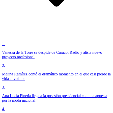
1
.
Vanessa de la Torre se despide de Caracol Radio y alista nuevo
proyecto profesional
2
.
Melina Ramírez contó el dramático momento en el que casi pierde la
vida al volante
3
.
Ana Lucía Pineda llega a la posesión presidencial con una apuesta
por la moda nacional
4
.