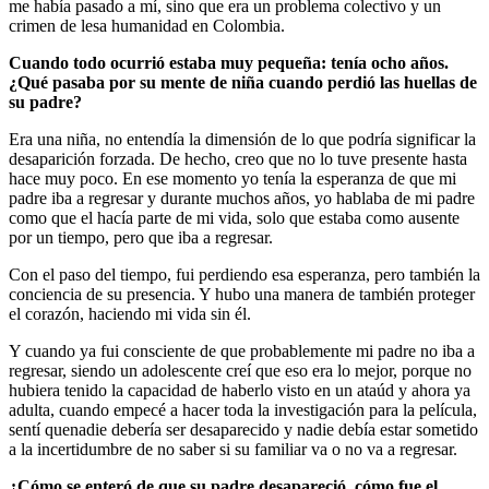
me había pasado a mí, sino que era un problema colectivo y un
crimen de lesa humanidad en Colombia.
Cuando todo ocurrió estaba muy pequeña: tenía ocho años.
¿Qué pasaba por su mente de niña cuando perdió las huellas de
su padre?
Era una niña, no entendía la dimensión de lo que podría significar la
desaparición forzada. De hecho, creo que no lo tuve presente hasta
hace muy poco. En ese momento yo tenía la esperanza de que mi
padre iba a regresar y durante muchos años, yo hablaba de mi padre
como que el hacía parte de mi vida, solo que estaba como ausente
por un tiempo, pero que iba a regresar.
Con el paso del tiempo, fui perdiendo esa esperanza, pero también la
conciencia de su presencia. Y hubo una manera de también proteger
el corazón, haciendo mi vida sin él.
Y cuando ya fui consciente de que probablemente mi padre no iba a
regresar, siendo un adolescente creí que eso era lo mejor, porque no
hubiera tenido la capacidad de haberlo visto en un ataúd y ahora ya
adulta, cuando empecé a hacer toda la investigación para la película,
sentí quenadie debería ser desaparecido y nadie debía estar sometido
a la incertidumbre de no saber si su familiar va o no va a regresar.
¿Cómo se enteró de que su padre desapareció, cómo fue el