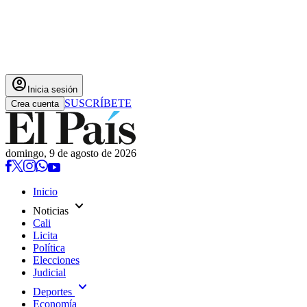
account_circle
Inicia sesión
SUSCRÍBETE
Crea cuenta
domingo, 9 de agosto de 2026
Inicio
expand_more
Noticias
Cali
Licita
Política
Elecciones
Judicial
expand_more
Deportes
Economía