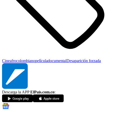
Cine
afrocolombiano
película
documental
Desaparición forzada
Descarga la APP
ElPaís.com.co
: