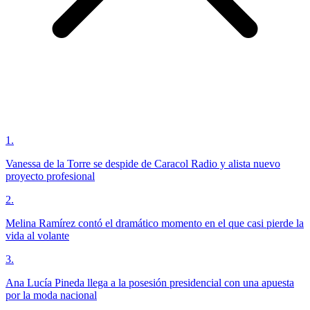
1
.
Vanessa de la Torre se despide de Caracol Radio y alista nuevo
proyecto profesional
2
.
Melina Ramírez contó el dramático momento en el que casi pierde la
vida al volante
3
.
Ana Lucía Pineda llega a la posesión presidencial con una apuesta
por la moda nacional