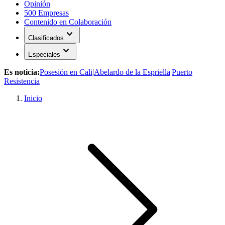
Opinión
500 Empresas
Contenido en Colaboración
expand_more
Clasificados
expand_more
Especiales
Es noticia:
Posesión en Cali
|
Abelardo de la Espriella
|
Puerto
Resistencia
Inicio