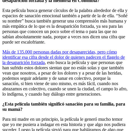
desaparición forzada y la memoria en Colombia?
Esta película busca generar círculos de la palabra alrededor de ella y
espacios de sanación emocional también a partir de la de ella. “Soñé
su nombre” busca también generar una comprensión más humana y
más empática de lo que es la desaparición forzada, ya sea para las
personas que conocen un poco sobre el tema o para las que no
sabían absolutamente nada, porque a veces nos dicen una cifra que
puede ser escalofriante.
Más de 135.000 personas dadas por desaparecidas, pero cómo
identificar esa cifra desde el dolor de quienes padecen el flagelo de
la desaparición forzada
, esto busca la película y que personas que
han sufrido estos dolores sientan que no están solas y que también
vean que nosotros, a pesar de los dolores y a pesar de las heridas,
podemos seguir adelante y de sanar en colectivo, porque la
sanación, si bien viene de uno mismo, es más fácil, cuando nos
abrazamos en colectivo, cuando se unen la ciudad, el campo lo afro,
lo indígena, y cuando hay diálogo entre generaciones.
¿Esta película también significó sanación para su familia, para
su mamá?
Para mi madre en un principio, la película le generó mucho temor
que yo me pusiera a indagar en esta historia y que algo nos pudiera
suceder. Luego la película sirvió para que habláramos de algo que