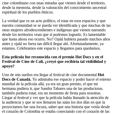
cine colombiano con unas miradas que vienen desde el territorio,
desde la memoria, desde la valoración del conocimiento ancestral
espiritual de los pueblos étnicos.
La verdad que es un acto político, el estar en esos espacios y que
nuestra comunidad se se pueda ver identificada y que muchas de las
otras mujeres afrodescendientes e indígenas que vienen narrando
desde los territorios vean que sí podemos lograrlo. Es lamentable
que hasta ahora eso ocurra. No? Ojalá hubiera pasado muchos años
antes y ojalá no fuera tan difícil llegar ahí. Afortunadamente, ya
estamos. Celebramos este espacio y llegamos para quedarnos.
Esta película fue reconocida con el premio Hot Docs y en el
Festival de Cine de Cali, ¿creyó que recibiría tal visibilidad y
apoyo?
Uno de mis sueños era llegar al festival de cine documental
Hot
Docs de Canadá.
Yo admiraba ese espacio y poder hacer el estreno
mundial de la película allá, ya era un gran premio, el que mi
hermana pudiera ir, que Sandra Tabares una de las productoras.
también pudiera estar, era un momento de fiesta para nosotras.
Llegar al festival y ver que la película había llamado la atención de
la audiencia y que se nos llenaron las salas los dos días en que la
proyectamos fue una locura, saber que una historia que venía desde
el corazón de Colombia se estaba conectando con el corazón de las