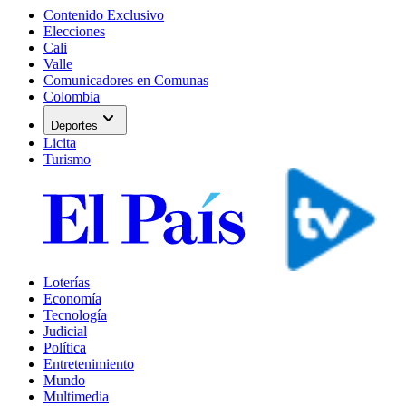
Contenido Exclusivo
Elecciones
Cali
Valle
Comunicadores en Comunas
Colombia
expand_more
Deportes
Licita
Turismo
Loterías
Economía
Tecnología
Judicial
Política
Entretenimiento
Mundo
Multimedia