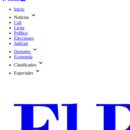
Inicio
expand_more
Noticias
Cali
Licita
Política
Elecciones
Judicial
expand_more
Deportes
Economía
expand_more
Clasificados
expand_more
Especiales