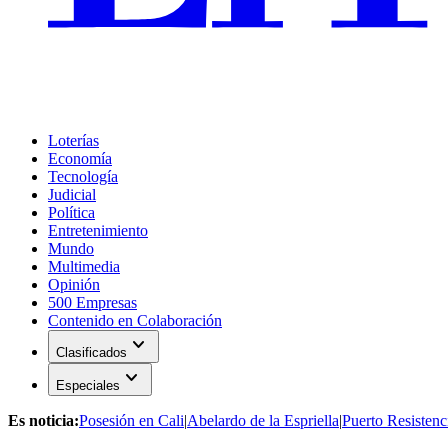
Loterías
Economía
Tecnología
Judicial
Política
Entretenimiento
Mundo
Multimedia
Opinión
500 Empresas
Contenido en Colaboración
expand_more
Clasificados
expand_more
Especiales
Es noticia:
Posesión en Cali
|
Abelardo de la Espriella
|
Puerto Resistenc