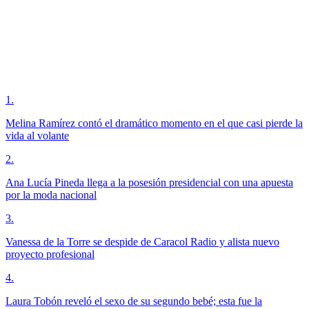
1
.
Melina Ramírez contó el dramático momento en el que casi pierde la
vida al volante
2
.
Ana Lucía Pineda llega a la posesión presidencial con una apuesta
por la moda nacional
3
.
Vanessa de la Torre se despide de Caracol Radio y alista nuevo
proyecto profesional
4
.
Laura Tobón reveló el sexo de su segundo bebé; esta fue la