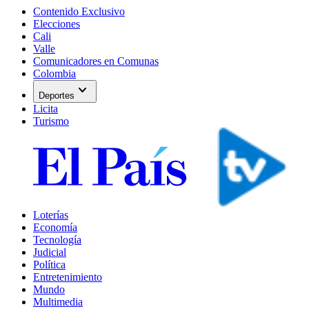
Contenido Exclusivo
Elecciones
Cali
Valle
Comunicadores en Comunas
Colombia
expand_more
Deportes
Licita
Turismo
Loterías
Economía
Tecnología
Judicial
Política
Entretenimiento
Mundo
Multimedia