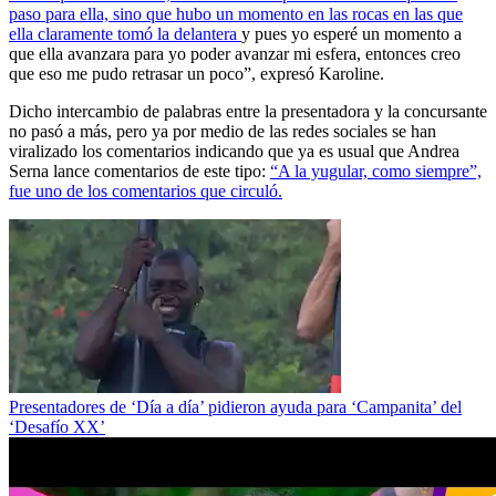
paso para ella, sino que hubo un momento en las rocas en las que
ella claramente tomó la delantera
y pues yo esperé un momento a
que ella avanzara para yo poder avanzar mi esfera, entonces creo
que eso me pudo retrasar un poco”, expresó Karoline.
Dicho intercambio de palabras entre la presentadora y la concursante
no pasó a más, pero ya por medio de las redes sociales se han
viralizado los comentarios indicando que ya es usual que Andrea
Serna lance comentarios de este tipo:
“A la yugular, como siempre”,
fue uno de los comentarios que circuló.
Presentadores de ‘Día a día’ pidieron ayuda para ‘Campanita’ del
‘Desafío XX’