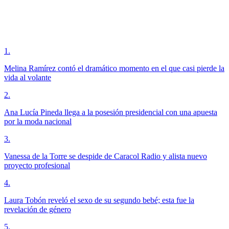
1
.
Melina Ramírez contó el dramático momento en el que casi pierde la
vida al volante
2
.
Ana Lucía Pineda llega a la posesión presidencial con una apuesta
por la moda nacional
3
.
Vanessa de la Torre se despide de Caracol Radio y alista nuevo
proyecto profesional
4
.
Laura Tobón reveló el sexo de su segundo bebé; esta fue la
revelación de género
5
.