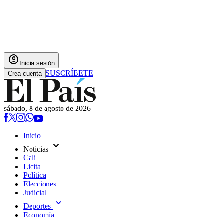
account_circle
Inicia sesión
SUSCRÍBETE
Crea cuenta
sábado, 8 de agosto de 2026
Inicio
expand_more
Noticias
Cali
Licita
Política
Elecciones
Judicial
expand_more
Deportes
Economía