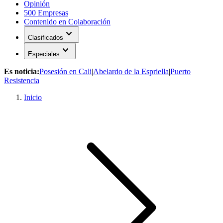
Opinión
500 Empresas
Contenido en Colaboración
expand_more
Clasificados
expand_more
Especiales
Es noticia:
Posesión en Cali
|
Abelardo de la Espriella
|
Puerto
Resistencia
Inicio