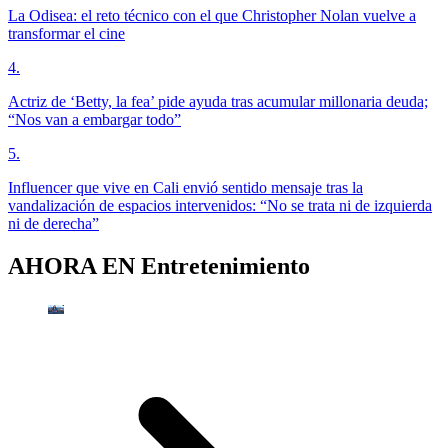
La Odisea: el reto técnico con el que Christopher Nolan vuelve a
transformar el cine
4
.
Actriz de ‘Betty, la fea’ pide ayuda tras acumular millonaria deuda;
“Nos van a embargar todo”
5
.
Influencer que vive en Cali envió sentido mensaje tras la
vandalización de espacios intervenidos: “No se trata ni de izquierda
ni de derecha”
AHORA EN
Entretenimiento