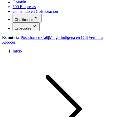
Opinión
500 Empresas
Contenido en Colaboración
expand_more
Clasificados
expand_more
Especiales
Es noticia:
Posesión en Cali
|
Minga Indígena en Cali
|
Verónica
Alcocer
Inicio