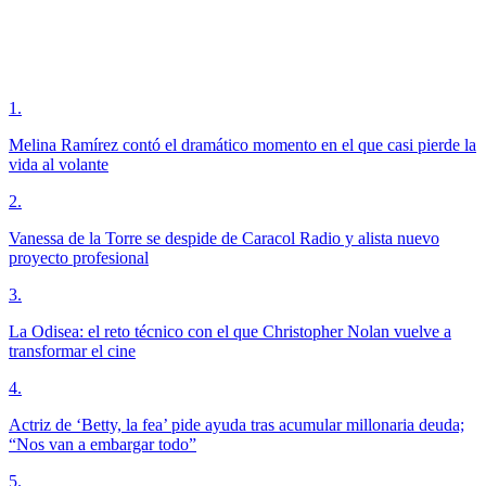
1
.
Melina Ramírez contó el dramático momento en el que casi pierde la
vida al volante
2
.
Vanessa de la Torre se despide de Caracol Radio y alista nuevo
proyecto profesional
3
.
La Odisea: el reto técnico con el que Christopher Nolan vuelve a
transformar el cine
4
.
Actriz de ‘Betty, la fea’ pide ayuda tras acumular millonaria deuda;
“Nos van a embargar todo”
5
.