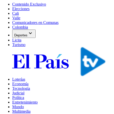
Contenido Exclusivo
Elecciones
Cali
Valle
Comunicadores en Comunas
Colombia
expand_more
Deportes
Licita
Turismo
Loterías
Economía
Tecnología
Judicial
Política
Entretenimiento
Mundo
Multimedia