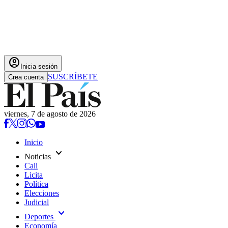
account_circle
Inicia sesión
SUSCRÍBETE
Crea cuenta
viernes, 7 de agosto de 2026
Inicio
expand_more
Noticias
Cali
Licita
Política
Elecciones
Judicial
expand_more
Deportes
Economía