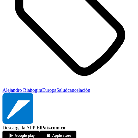
Alejandro Riaño
gira
Europa
Salud
cancelación
Descarga la APP
ElPaís.com.co
: