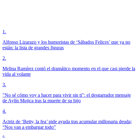
1
.
Alfonso Lizarazo y los humoristas de ‘Sábados Felices’ que ya no
están: la lista de grandes figuras
2
.
Melina Ramírez contó el dramático momento en el que casi pierde la
vida al volante
3
.
"No sé cómo voy a hacer para vivir sin ti": el desgarrador mensaje
de Aylín Mujica tras la muerte de su hijo
4
.
Actriz de ‘Betty, la fea’ pide ayuda tras acumular millonaria deuda;
“Nos van a embargar todo”
5
.