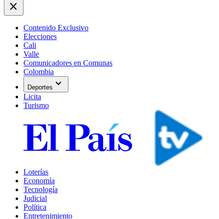
close
Contenido Exclusivo
Elecciones
Cali
Valle
Comunicadores en Comunas
Colombia
expand_more
Deportes
Licita
Turismo
Loterías
Economía
Tecnología
Judicial
Política
Entretenimiento