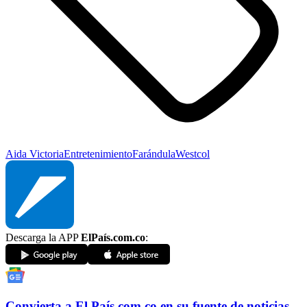
Aida Victoria
Entretenimiento
Farándula
Westcol
Descarga la APP
ElPaís.com.co
:
Convierta a
El País
.com.co
en su fuente de noticias