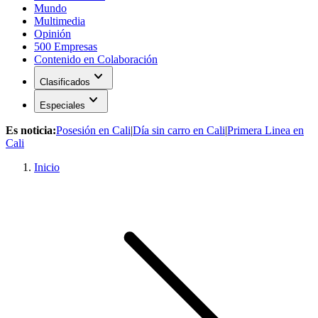
Mundo
Multimedia
Opinión
500 Empresas
Contenido en Colaboración
expand_more
Clasificados
expand_more
Especiales
Es noticia:
Posesión en Cali
|
Día sin carro en Cali
|
Primera Linea en
Cali
Inicio