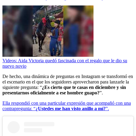
Videos: Aida Victoria quedó fascinada con el regalo que le dio su
nuevo novio
De hecho, una dinámica de preguntas en Instagram se transformó en
el escenario en el que los seguidores aprovecharon para lanzarle la
siguiente pregunta: “
¿Es cierto que te casas en diciembre y sin
presentarnos oficialmente a ese hombre guapo?
”.
Ella respondió con una particular expresión que acompañó con una
contrapregunta: “
¿Ustedes me han visto anillo a mí?
”.