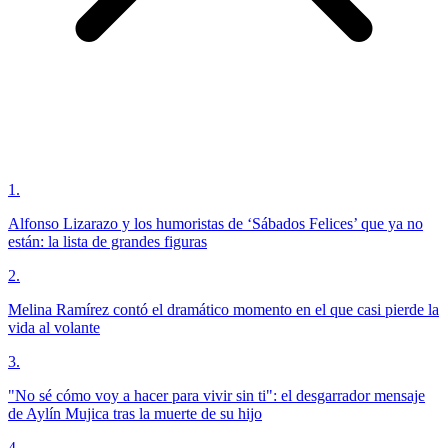
1
.
Alfonso Lizarazo y los humoristas de ‘Sábados Felices’ que ya no
están: la lista de grandes figuras
2
.
Melina Ramírez contó el dramático momento en el que casi pierde la
vida al volante
3
.
"No sé cómo voy a hacer para vivir sin ti": el desgarrador mensaje
de Aylín Mujica tras la muerte de su hijo
4
.