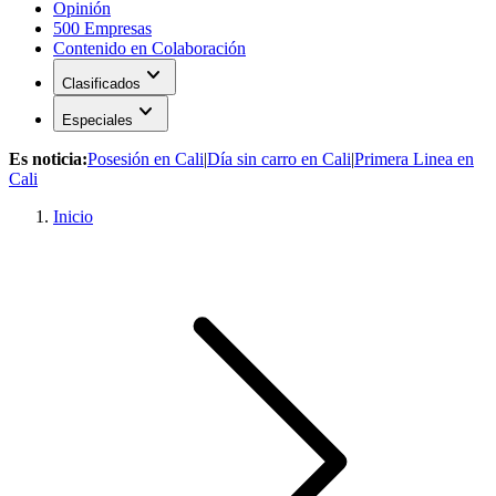
Opinión
500 Empresas
Contenido en Colaboración
expand_more
Clasificados
expand_more
Especiales
Es noticia:
Posesión en Cali
|
Día sin carro en Cali
|
Primera Linea en
Cali
Inicio