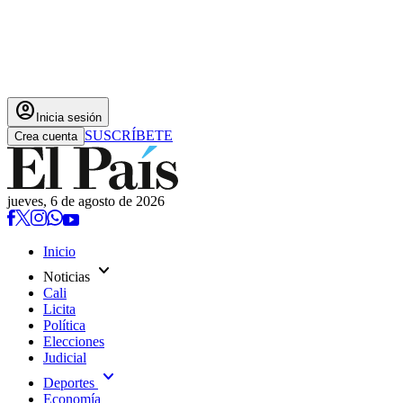
account_circle
Inicia sesión
SUSCRÍBETE
Crea cuenta
jueves, 6 de agosto de 2026
Inicio
expand_more
Noticias
Cali
Licita
Política
Elecciones
Judicial
expand_more
Deportes
Economía