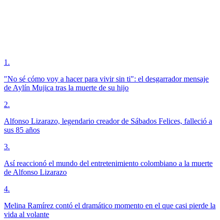
1
.
"No sé cómo voy a hacer para vivir sin ti": el desgarrador mensaje
de Aylín Mujica tras la muerte de su hijo
2
.
Alfonso Lizarazo, legendario creador de Sábados Felices, falleció a
sus 85 años
3
.
Así reaccionó el mundo del entretenimiento colombiano a la muerte
de Alfonso Lizarazo
4
.
Melina Ramírez contó el dramático momento en el que casi pierde la
vida al volante