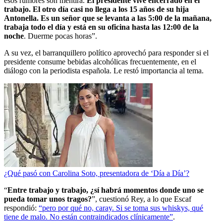
esos rumores son mentira.
El presidente vive encerrado en el
trabajo. El otro día casi no llega a los 15 años de su hija
Antonella. Es un señor que se levanta a las 5:00 de la mañana,
trabaja todo el día y está en su oficina hasta las 12:00 de la
noche
. Duerme pocas horas”.
A su vez, el barranquillero político aprovechó para responder si el
presidente consume bebidas alcohólicas frecuentemente, en el
diálogo con la periodista española. Le restó importancia al tema.
¿Qué pasó con Carolina Soto, presentadora de ‘Día a Día’?
“
Entre trabajo y trabajo, ¿sí habrá momentos donde uno se
pueda tomar unos tragos?
”, cuestionó Rey, a lo que Escaf
respondió:
“pero por qué no, caray. Si se toma sus whiskys, qué
tiene de malo. No están contraindicados clínicamente”
.