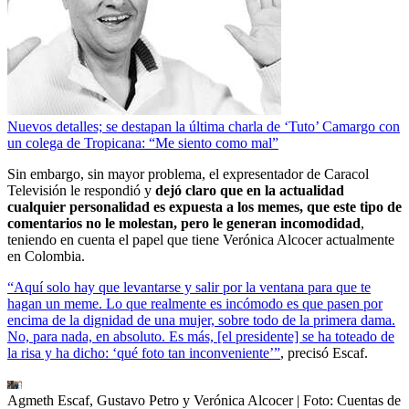
Nuevos detalles; se destapan la última charla de ‘Tuto’ Camargo con
un colega de Tropicana: “Me siento como mal”
Sin embargo, sin mayor problema, el expresentador de Caracol
Televisión le respondió y
dejó claro que en la actualidad
cualquier personalidad es expuesta a los memes, que este tipo de
comentarios no le molestan, pero le generan incomodidad
,
teniendo en cuenta el papel que tiene Verónica Alcocer actualmente
en Colombia.
“Aquí solo hay que levantarse y salir por la ventana para que te
hagan un meme. Lo que realmente es incómodo es que pasen por
encima de la dignidad de una mujer, sobre todo de la primera dama.
No, para nada, en absoluto. Es más, [el presidente] se ha toteado de
la risa y ha dicho: ‘qué foto tan inconveniente’”
, precisó Escaf.
Agmeth Escaf, Gustavo Petro y Verónica Alcocer
| Foto:
Cuentas de