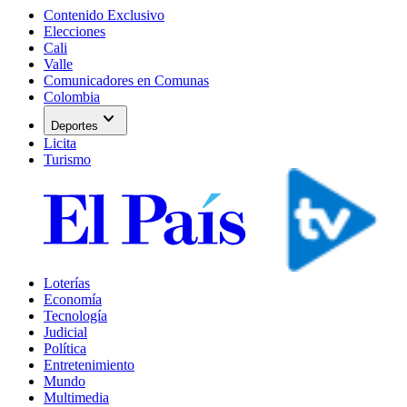
Contenido Exclusivo
Elecciones
Cali
Valle
Comunicadores en Comunas
Colombia
expand_more
Deportes
Licita
Turismo
Loterías
Economía
Tecnología
Judicial
Política
Entretenimiento
Mundo
Multimedia