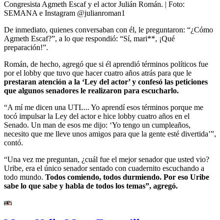
Congresista Agmeth Escaf y el actor Julián Román.
| Foto:
SEMANA e Instagram @julianroman1
De inmediato, quienes conversaban con él, le preguntaron: “¿Cómo
Agmeth Escaf?”, a lo que respondió: “Sí, mari**, ¡Qué
preparación!”.
Román, de hecho, agregó que si él aprendió términos políticos fue
por el lobby que tuvo que hacer cuatro años atrás para que le
prestaran atención a la ‘Ley del actor’ y confesó las peticiones
que algunos senadores le realizaron para escucharlo.
“A mí me dicen una UTL... Yo aprendí esos términos porque me
tocó impulsar la Ley del actor e hice lobby cuatro años en el
Senado. Un man de esos me dijo: ‘Yo tengo un cumpleaños,
necesito que me lleve unos amigos para que la gente esté divertida’”,
contó.
“Una vez me preguntan, ¿cuál fue el mejor senador que usted vio?
Uribe, era el único senador sentado con cuadernito escuchando a
todo mundo.
Todos comiendo, todos durmiendo. Por eso Uribe
sabe lo que sabe y habla de todos los temas”, agregó.