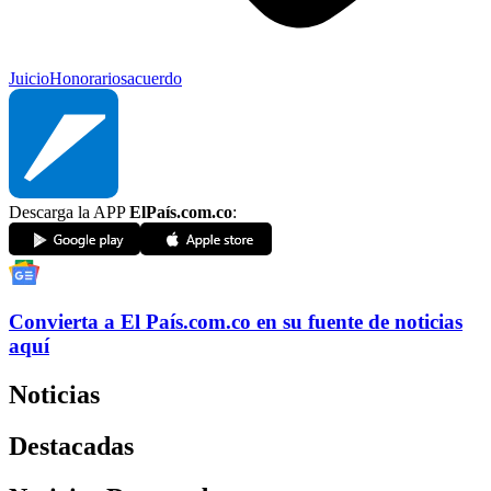
Juicio
Honorarios
acuerdo
Descarga la APP
ElPaís.com.co
:
Convierta a
El País
.com.co
en su fuente de noticias
aquí
Noticias
Destacadas