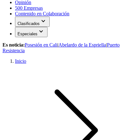
Opinión
500 Empresas
Contenido en Colaboración
expand_more
Clasificados
expand_more
Especiales
Es noticia:
Posesión en Cali
|
Abelardo de la Espriella
|
Puerto
Resistencia
Inicio