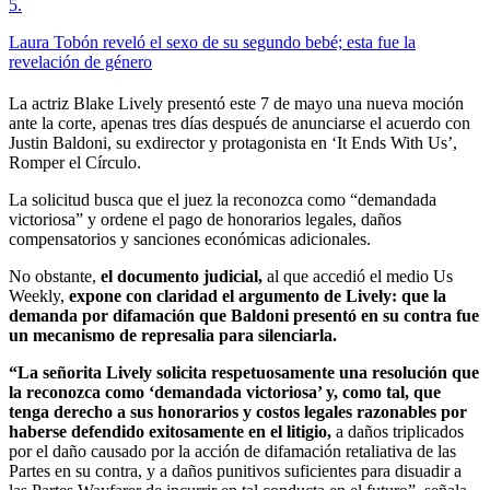
5
.
Laura Tobón reveló el sexo de su segundo bebé; esta fue la
revelación de género
La actriz Blake Lively presentó este 7 de mayo una nueva moción
ante la corte, apenas tres días después de anunciarse el acuerdo con
Justin Baldoni, su exdirector y protagonista en ‘It Ends With Us’,
Romper el Círculo.
La solicitud busca que el juez la reconozca como “demandada
victoriosa” y ordene el pago de honorarios legales, daños
compensatorios y sanciones económicas adicionales.
No obstante,
el documento judicial,
al que accedió el medio Us
Weekly,
expone con claridad el argumento de Lively: que la
demanda por difamación que Baldoni presentó en su contra fue
un mecanismo de represalia para silenciarla.
“La señorita Lively solicita respetuosamente una resolución que
la reconozca como ‘demandada victoriosa’ y, como tal, que
tenga derecho a sus honorarios y costos legales razonables por
haberse defendido exitosamente en el litigio,
a daños triplicados
por el daño causado por la acción de difamación retaliativa de las
Partes en su contra, y a daños punitivos suficientes para disuadir a