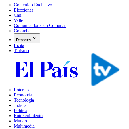
Contenido Exclusivo
Elecciones
Cali
Valle
Comunicadores en Comunas
Colombia
expand_more
Deportes
Licita
Turismo
Loterías
Economía
Tecnología
Judicial
Política
Entretenimiento
Mundo
Multimedia