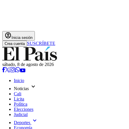
account_circle
Inicia sesión
SUSCRÍBETE
Crea cuenta
sábado, 8 de agosto de 2026
Inicio
expand_more
Noticias
Cali
Licita
Política
Elecciones
Judicial
expand_more
Deportes
Economía