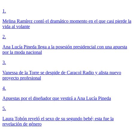
1
.
Melina Ramírez contó el dramático momento en el que casi pierde la
vida al volante
2
.
Ana Lucía Pineda llega a la posesión presidencial con una apuesta
por la moda nacional
3
.
Vanessa de la Torre se despide de Caracol Radio y alista nuevo
proyecto profesional
4
.
Apuestas por el diseñador que vestirá a Ana Lucía Pineda
5
.
Laura Tobón reveló el sexo de su segundo bebé; esta fue la
revelación de género