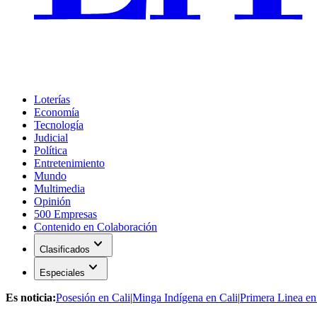
Loterías
Economía
Tecnología
Judicial
Política
Entretenimiento
Mundo
Multimedia
Opinión
500 Empresas
Contenido en Colaboración
expand_more
Clasificados
expand_more
Especiales
Es noticia:
Posesión en Cali
|
Minga Indígena en Cali
|
Primera Linea en