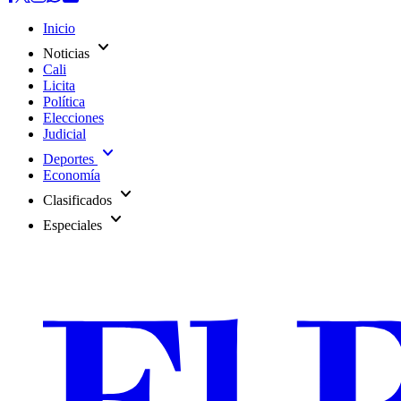
Inicio
expand_more
Noticias
Cali
Licita
Política
Elecciones
Judicial
expand_more
Deportes
Economía
expand_more
Clasificados
expand_more
Especiales