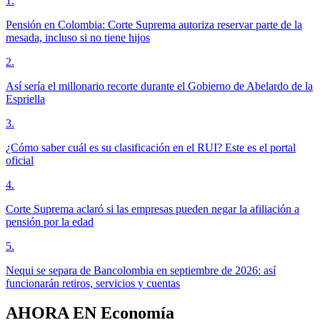
1
.
Pensión en Colombia: Corte Suprema autoriza reservar parte de la
mesada, incluso si no tiene hijos
2
.
Así sería el millonario recorte durante el Gobierno de Abelardo de la
Espriella
3
.
¿Cómo saber cuál es su clasificación en el RUI? Este es el portal
oficial
4
.
Corte Suprema aclaró si las empresas pueden negar la afiliación a
pensión por la edad
5
.
Nequi se separa de Bancolombia en septiembre de 2026: así
funcionarán retiros, servicios y cuentas
AHORA EN
Economía