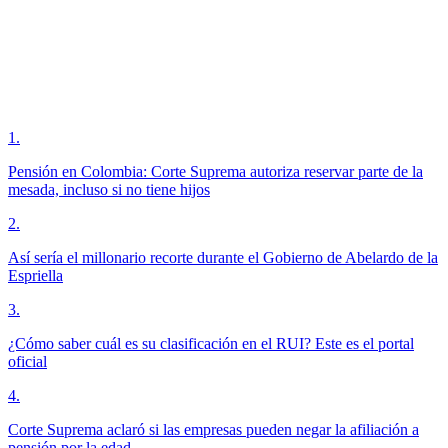
1
.
Pensión en Colombia: Corte Suprema autoriza reservar parte de la
mesada, incluso si no tiene hijos
2
.
Así sería el millonario recorte durante el Gobierno de Abelardo de la
Espriella
3
.
¿Cómo saber cuál es su clasificación en el RUI? Este es el portal
oficial
4
.
Corte Suprema aclaró si las empresas pueden negar la afiliación a
pensión por la edad