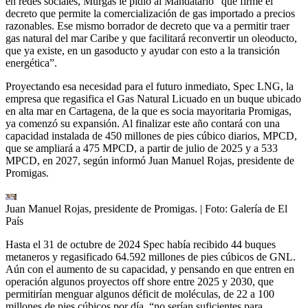
en redes sociales, Murgas le pidió al Mandatario “que firme el
decreto que permite la comercialización de gas importado a precios
razonables. Ese mismo borrador de decreto que va a permitir traer
gas natural del mar Caribe y que facilitará reconvertir un oleoducto,
que ya existe, en un gasoducto y ayudar con esto a la transición
energética”.
Proyectando esa necesidad para el futuro inmediato, Spec LNG, la
empresa que regasifica el Gas Natural Licuado en un buque ubicado
en alta mar en Cartagena, de la que es socia mayoritaria Promigas,
ya comenzó su expansión. Al finalizar este año contará con una
capacidad instalada de 450 millones de pies cúbico diarios, MPCD,
que se ampliará a 475 MPCD, a partir de julio de 2025 y a 533
MPCD, en 2027, según informó Juan Manuel Rojas, presidente de
Promigas.
Juan Manuel Rojas, presidente de Promigas.
| Foto:
Galería de El
País
Hasta el 31 de octubre de 2024 Spec había recibido 44 buques
metaneros y regasificado 64.592 millones de pies cúbicos de GNL.
Aún con el aumento de su capacidad, y pensando en que entren en
operación algunos proyectos off shore entre 2025 y 2030, que
permitirían menguar algunos déficit de moléculas, de 22 a 100
millones de pies cúbicos por día, “no serían suficientes para