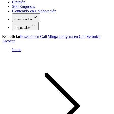
Opinión
500 Empresas
Contenido en Colaboración
expand_more
Clasificados
expand_more
Especiales
Es noticia:
Posesión en Cali
|
Minga Indígena en Cali
|
Verónica
Alcocer
Inicio