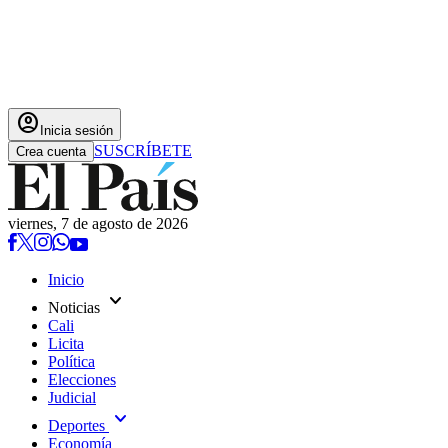
account_circle
Inicia sesión
SUSCRÍBETE
Crea cuenta
viernes, 7 de agosto de 2026
Inicio
expand_more
Noticias
Cali
Licita
Política
Elecciones
Judicial
expand_more
Deportes
Economía