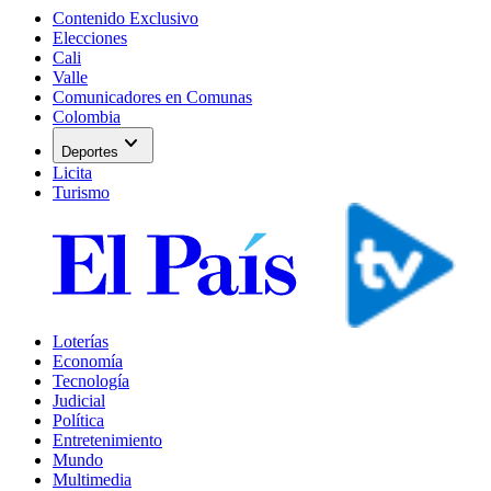
Contenido Exclusivo
Elecciones
Cali
Valle
Comunicadores en Comunas
Colombia
expand_more
Deportes
Licita
Turismo
Loterías
Economía
Tecnología
Judicial
Política
Entretenimiento
Mundo
Multimedia