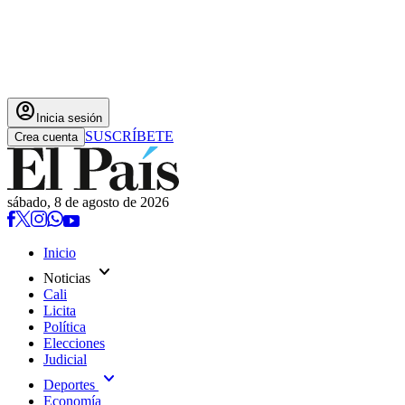
account_circle
Inicia sesión
SUSCRÍBETE
Crea cuenta
sábado, 8 de agosto de 2026
Inicio
expand_more
Noticias
Cali
Licita
Política
Elecciones
Judicial
expand_more
Deportes
Economía