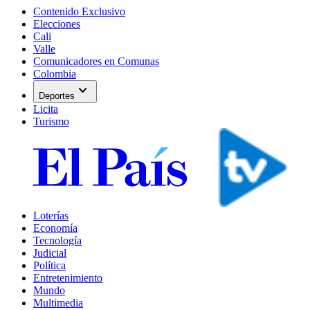
Contenido Exclusivo
Elecciones
Cali
Valle
Comunicadores en Comunas
Colombia
expand_more
Deportes
Licita
Turismo
Loterías
Economía
Tecnología
Judicial
Política
Entretenimiento
Mundo
Multimedia