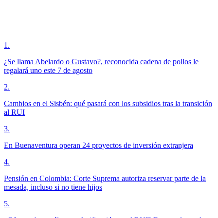
1
.
¿Se llama Abelardo o Gustavo?, reconocida cadena de pollos le
regalará uno este 7 de agosto
2
.
Cambios en el Sisbén: qué pasará con los subsidios tras la transición
al RUI
3
.
En Buenaventura operan 24 proyectos de inversión extranjera
4
.
Pensión en Colombia: Corte Suprema autoriza reservar parte de la
mesada, incluso si no tiene hijos
5
.