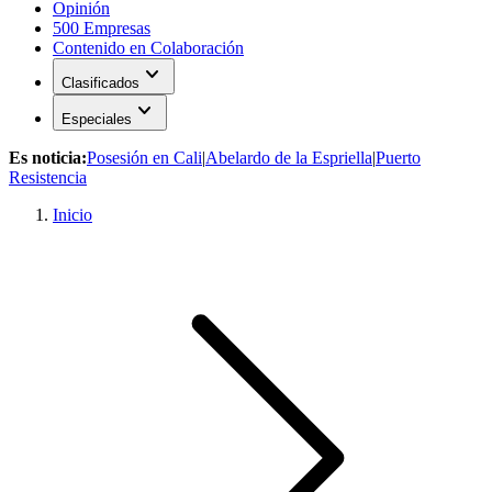
Opinión
500 Empresas
Contenido en Colaboración
expand_more
Clasificados
expand_more
Especiales
Es noticia:
Posesión en Cali
|
Abelardo de la Espriella
|
Puerto
Resistencia
Inicio