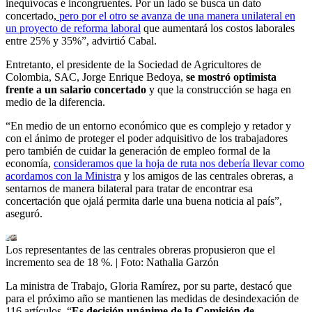
inequívocas e incongruentes. Por un lado se busca un dato
concertado,
pero por el otro se avanza de una manera unilateral en
un proyecto de reforma laboral
que aumentará los costos laborales
entre 25% y 35%”, advirtió Cabal.
Entretanto, el presidente de la Sociedad de Agricultores de
Colombia, SAC, Jorge Enrique Bedoya,
se mostró optimista
frente a un salario concertado
y que la construcción se haga en
medio de la diferencia.
“En medio de un entorno económico que es complejo y retador y
con el ánimo de proteger el poder adquisitivo de los trabajadores
pero también de cuidar la generación de empleo formal de la
economía,
consideramos que la hoja de ruta nos debería llevar como
acordamos con la Ministr
a y los amigos de las centrales obreras, a
sentarnos de manera bilateral para tratar de encontrar esa
concertación que ojalá permita darle una buena noticia al país”,
aseguró.
Los representantes de las centrales obreras propusieron que el
incremento sea de 18 %.
| Foto:
Nathalia Garzón
La ministra de Trabajo, Gloria Ramírez, por su parte, destacó que
para el próximo año se mantienen las medidas de desindexación de
116 artículos. “
Es decisión unánime de la Comisión de