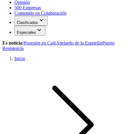
Opinión
500 Empresas
Contenido en Colaboración
expand_more
Clasificados
expand_more
Especiales
Es noticia:
Posesión en Cali
|
Abelardo de la Espriella
|
Puerto
Resistencia
Inicio