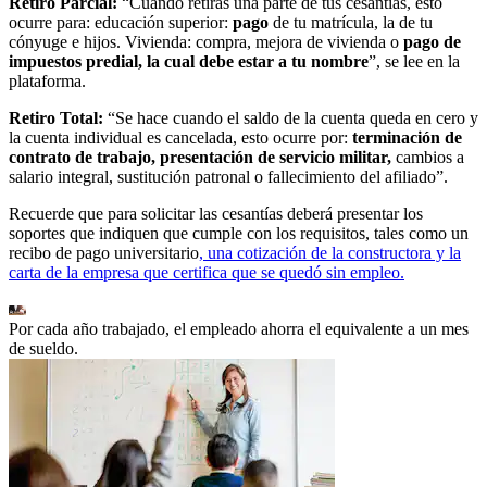
Retiro Parcial:
“Cuando retiras una parte de tus cesantías, esto
ocurre para: educación superior:
pago
de tu matrícula, la de tu
cónyuge e hijos. Vivienda: compra, mejora de vivienda o
pago de
impuestos predial, la cual debe estar a tu nombre
”, se lee en la
plataforma.
Retiro Total:
“Se hace cuando el saldo de la cuenta queda en cero y
la cuenta individual es cancelada, esto ocurre por:
terminación de
contrato de trabajo, presentación de servicio militar,
cambios a
salario integral, sustitución patronal o fallecimiento del afiliado”.
Recuerde que para solicitar las cesantías deberá presentar los
soportes que indiquen que cumple con los requisitos, tales como un
recibo de pago universitario
, una cotización de la constructora y la
carta de la empresa que certifica que se quedó sin empleo.
Por cada año trabajado, el empleado ahorra el equivalente a un mes
de sueldo.