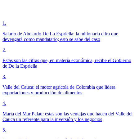
1
.
Salario de Abelardo De La Espriella: la millonaria cifra que
devengará como mandatario; esto se sabe del caso
2
.
Estas son las cifras que, en materia económica, recibe el Gobierno
de De la Espriella
3
.
Valle del Cauca: el motor agrícola de Colombia que lidera
exportaciones y producción de alimentos
4
.
María del Mar Palau: estas son las ventajas que hacen del Valle del
Cauca un referente para la inversión y los negocios
5
.