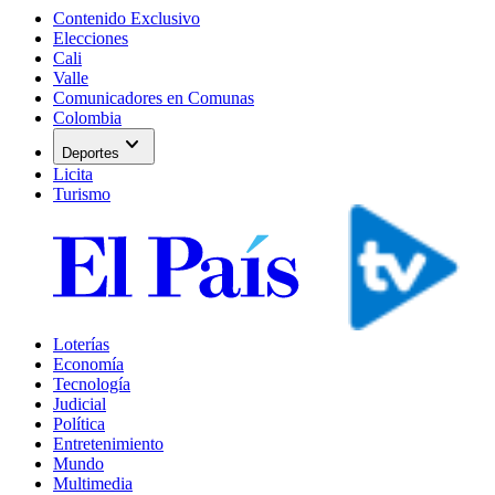
Contenido Exclusivo
Elecciones
Cali
Valle
Comunicadores en Comunas
Colombia
expand_more
Deportes
Licita
Turismo
Loterías
Economía
Tecnología
Judicial
Política
Entretenimiento
Mundo
Multimedia