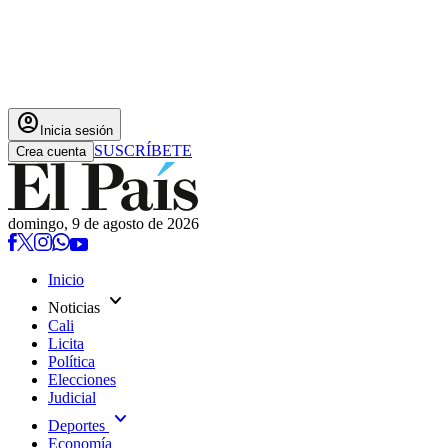
account_circle
Inicia sesión
SUSCRÍBETE
Crea cuenta
domingo, 9 de agosto de 2026
Inicio
expand_more
Noticias
Cali
Licita
Política
Elecciones
Judicial
expand_more
Deportes
Economía