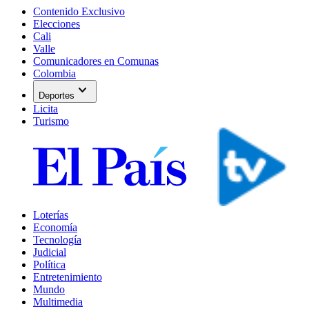
Contenido Exclusivo
Elecciones
Cali
Valle
Comunicadores en Comunas
Colombia
expand_more
Deportes
Licita
Turismo
Loterías
Economía
Tecnología
Judicial
Política
Entretenimiento
Mundo
Multimedia