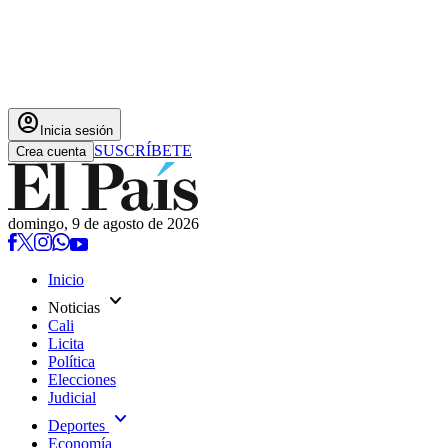
account_circle
Inicia sesión
SUSCRÍBETE
Crea cuenta
domingo, 9 de agosto de 2026
Inicio
expand_more
Noticias
Cali
Licita
Política
Elecciones
Judicial
expand_more
Deportes
Economía