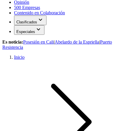
Opinión
500 Empresas
Contenido en Colaboración
expand_more
Clasificados
expand_more
Especiales
Es noticia:
Posesión en Cali
|
Abelardo de la Espriella
|
Puerto
Resistencia
Inicio