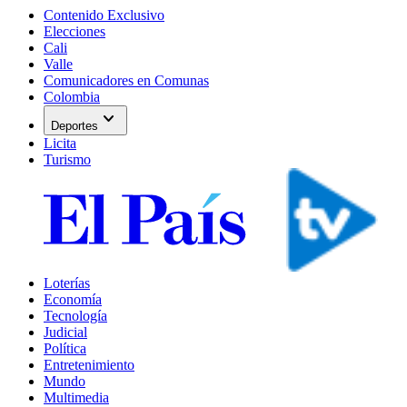
Contenido Exclusivo
Elecciones
Cali
Valle
Comunicadores en Comunas
Colombia
expand_more
Deportes
Licita
Turismo
Loterías
Economía
Tecnología
Judicial
Política
Entretenimiento
Mundo
Multimedia