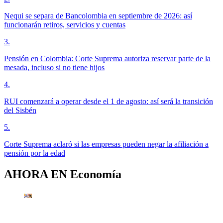
Nequi se separa de Bancolombia en septiembre de 2026: así
funcionarán retiros, servicios y cuentas
3
.
Pensión en Colombia: Corte Suprema autoriza reservar parte de la
mesada, incluso si no tiene hijos
4
.
RUI comenzará a operar desde el 1 de agosto: así será la transición
del Sisbén
5
.
Corte Suprema aclaró si las empresas pueden negar la afiliación a
pensión por la edad
AHORA EN
Economía