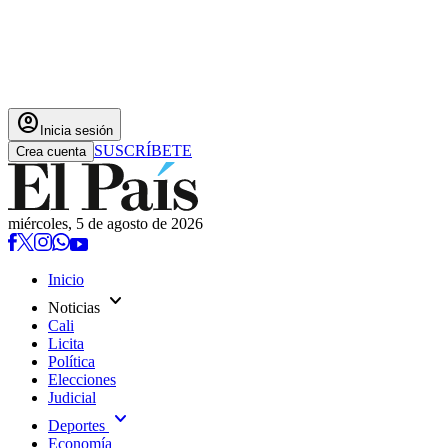
account_circle
Inicia sesión
SUSCRÍBETE
Crea cuenta
miércoles, 5 de agosto de 2026
Inicio
expand_more
Noticias
Cali
Licita
Política
Elecciones
Judicial
expand_more
Deportes
Economía