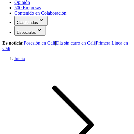
Opinión
500 Empresas
Contenido en Colaboración
expand_more
Clasificados
expand_more
Especiales
Es noticia:
Posesión en Cali
|
Día sin carro en Cali
|
Primera Linea en
Cali
Inicio