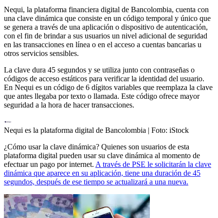
Nequi, la plataforma financiera digital de Bancolombia, cuenta con
una clave dinámica que consiste en un código temporal y único que
se genera a través de una aplicación o dispositivo de autenticación,
con el fin de brindar a sus usuarios un nivel adicional de seguridad
en las transacciones en línea o en el acceso a cuentas bancarias u
otros servicios sensibles.
La clave dura 45 segundos y se utiliza junto con contraseñas o
códigos de acceso estáticos para verificar la identidad del usuario.
En Nequi es un código de 6 dígitos variables que reemplaza la clave
que antes llegaba por texto o llamada. Este código ofrece mayor
seguridad a la hora de hacer transacciones.
Nequi es la plataforma digital de Bancolombia
| Foto:
iStock
¿Cómo usar la clave dinámica? Quienes son usuarios de esta
plataforma digital pueden usar su clave dinámica al momento de
efectuar un pago por internet.
A través de PSE le solicitarán la clave
dinámica que aparece en su aplicación, tiene una duración de 45
segundos, después de ese tiempo se actualizará a una nueva.