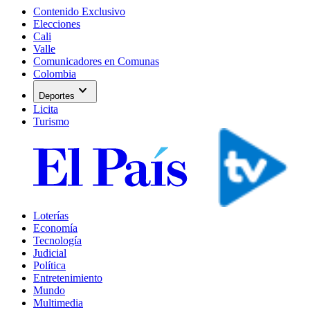
Contenido Exclusivo
Elecciones
Cali
Valle
Comunicadores en Comunas
Colombia
expand_more
Deportes
Licita
Turismo
Loterías
Economía
Tecnología
Judicial
Política
Entretenimiento
Mundo
Multimedia