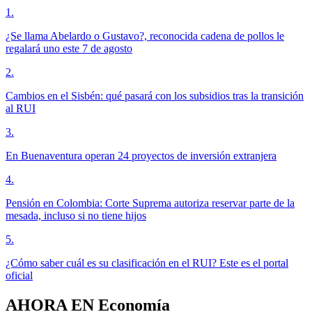
1
.
¿Se llama Abelardo o Gustavo?, reconocida cadena de pollos le
regalará uno este 7 de agosto
2
.
Cambios en el Sisbén: qué pasará con los subsidios tras la transición
al RUI
3
.
En Buenaventura operan 24 proyectos de inversión extranjera
4
.
Pensión en Colombia: Corte Suprema autoriza reservar parte de la
mesada, incluso si no tiene hijos
5
.
¿Cómo saber cuál es su clasificación en el RUI? Este es el portal
oficial
AHORA EN
Economía