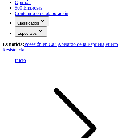
Opinión
500 Empresas
Contenido en Colaboración
expand_more
Clasificados
expand_more
Especiales
Es noticia:
Posesión en Cali
|
Abelardo de la Espriella
|
Puerto
Resistencia
Inicio