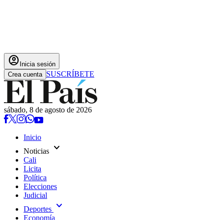
account_circle
Inicia sesión
SUSCRÍBETE
Crea cuenta
sábado, 8 de agosto de 2026
Inicio
expand_more
Noticias
Cali
Licita
Política
Elecciones
Judicial
expand_more
Deportes
Economía