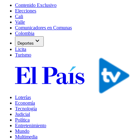
Contenido Exclusivo
Elecciones
Cali
Valle
Comunicadores en Comunas
Colombia
expand_more
Deportes
Licita
Turismo
Loterías
Economía
Tecnología
Judicial
Política
Entretenimiento
Mundo
Multimedia