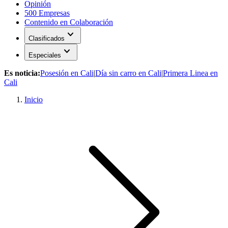
Opinión
500 Empresas
Contenido en Colaboración
expand_more
Clasificados
expand_more
Especiales
Es noticia:
Posesión en Cali
|
Día sin carro en Cali
|
Primera Linea en
Cali
Inicio