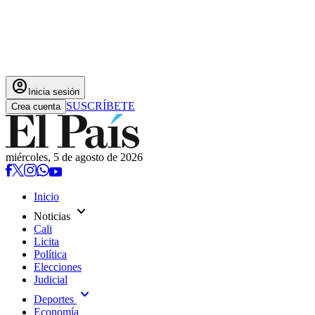
account_circle
Inicia sesión
SUSCRÍBETE
Crea cuenta
miércoles, 5 de agosto de 2026
Inicio
expand_more
Noticias
Cali
Licita
Política
Elecciones
Judicial
expand_more
Deportes
Economía