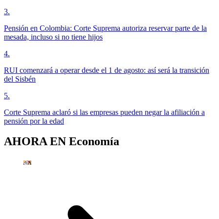
3
.
Pensión en Colombia: Corte Suprema autoriza reservar parte de la
mesada, incluso si no tiene hijos
4
.
RUI comenzará a operar desde el 1 de agosto: así será la transición
del Sisbén
5
.
Corte Suprema aclaró si las empresas pueden negar la afiliación a
pensión por la edad
AHORA EN
Economía