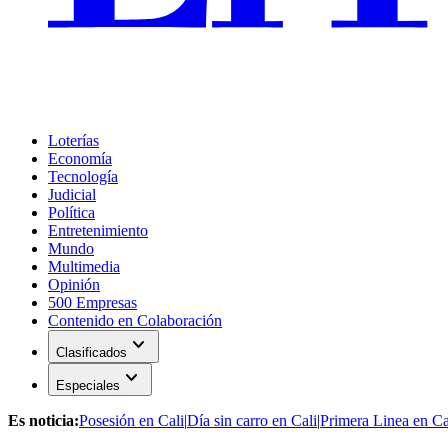
Loterías
Economía
Tecnología
Judicial
Política
Entretenimiento
Mundo
Multimedia
Opinión
500 Empresas
Contenido en Colaboración
expand_more
Clasificados
expand_more
Especiales
Es noticia:
Posesión en Cali
|
Día sin carro en Cali
|
Primera Linea en Ca