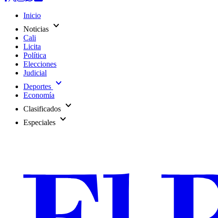
Inicio
expand_more
Noticias
Cali
Licita
Política
Elecciones
Judicial
expand_more
Deportes
Economía
expand_more
Clasificados
expand_more
Especiales