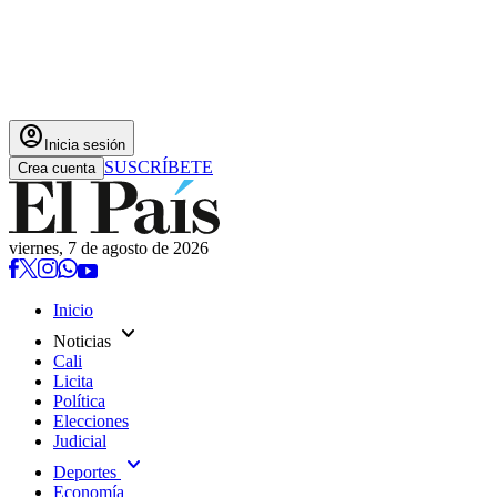
account_circle
Inicia sesión
SUSCRÍBETE
Crea cuenta
viernes, 7 de agosto de 2026
Inicio
expand_more
Noticias
Cali
Licita
Política
Elecciones
Judicial
expand_more
Deportes
Economía