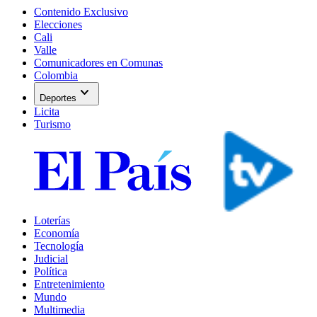
Contenido Exclusivo
Elecciones
Cali
Valle
Comunicadores en Comunas
Colombia
expand_more
Deportes
Licita
Turismo
Loterías
Economía
Tecnología
Judicial
Política
Entretenimiento
Mundo
Multimedia