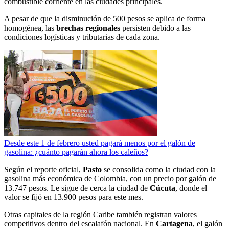
combustible corriente en las ciudades principales.
A pesar de que la disminución de 500 pesos se aplica de forma
homogénea, las
brechas regionales
persisten debido a las
condiciones logísticas y tributarias de cada zona.
Desde este 1 de febrero usted pagará menos por el galón de
gasolina: ¿cuánto pagarán ahora los caleños?
Según el reporte oficial,
Pasto
se consolida como la ciudad con la
gasolina más económica de Colombia, con un precio por galón de
13.747 pesos. Le sigue de cerca la ciudad de
Cúcuta
, donde el
valor se fijó en 13.900 pesos para este mes.
Otras capitales de la región Caribe también registran valores
competitivos dentro del escalafón nacional. En
Cartagena
, el galón