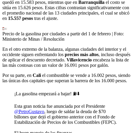
quedó en 15.583 pesos, mientras que en
Barranquilla
el costo se
sitúa en 15.626 pesos. Estas cifras contrastan significativamente con
el promedio nacional de las 13 ciudades principales, el cual se ubicó
en
15.557 pesos
tras el ajuste.
Precio de la gasolina por ciudades a partir del 1 de febrero
| Foto:
Ministerio de Minas / Resolución
En el otro extremo de la balanza, algunas ciudades del interior y el
occidente siguen enfrentando los
precios más altos
, incluso después
de aplicar el descuento decretado.
Villavicencio
encabeza la lista de
las más costosas con un valor de 16.091 pesos por galón.
Por su parte, en
Cali
el combustible se vende a 16.002 pesos, siendo
las únicas dos capitales que superan la barrera de los 16.000 pesos.
¡La gasolina empezará a bajar! ⛽️⬇️
Esta gran noticia fue anunciada por el Presidente
@PetroGustavo
, luego de saldar la deuda de $70
billones que dejó el gobierno anterior con el Fondo de
Estabilización de Precios de los Combustibles (FEPC).
El buen manejo de las finanzas…