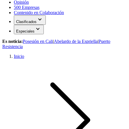
Opinión
500 Empresas
Contenido en Colaboración
expand_more
Clasificados
expand_more
Especiales
Es noticia:
Posesión en Cali
|
Abelardo de la Espriella
|
Puerto
Resistencia
Inicio