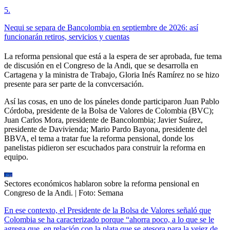
5
.
Nequi se separa de Bancolombia en septiembre de 2026: así
funcionarán retiros, servicios y cuentas
La reforma pensional que está a la espera de ser aprobada, fue tema
de discusión en el Congreso de la Andi, que se desarrolla en
Cartagena y la ministra de Trabajo, Gloria Inés Ramírez no se hizo
presente para ser parte de la convcersación.
Así las cosas, en uno de los páneles donde participaron Juan Pablo
Córdoba, presidente de la Bolsa de Valores de Colombia (BVC);
Juan Carlos Mora, presidente de Bancolombia; Javier Suárez,
presidente de Davivienda; Mario Pardo Bayona, presidente del
BBVA, el tema a tratar fue la reforma pensional, donde los
panelistas pidieron ser escuchados para construir la reforma en
equipo.
Sectores económicos hablaron sobre la reforma pensional en
Congreso de la Andi.
| Foto:
Semana
En ese contexto, el Presidente de la Bolsa de Valores señaló que
Colombia se ha caracterizado porque “ahorra poco, a lo que se le
agrega que, en relación con la plata que se atesora para la vejez de