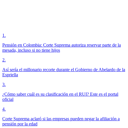
1
.
Pensión en Colombia: Corte Suprema autoriza reservar parte de la
mesada, incluso si no tiene hijos
2
.
Así sería el millonario recorte durante el Gobierno de Abelardo de la
Espriella
3
.
¿Cómo saber cuál es su clasificación en el RUI? Este es el portal
oficial
4
.
Corte Suprema aclaró si las empresas pueden negar la afiliación a
pensión por la edad