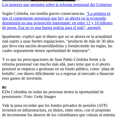
Los temores que persisten sobre la reforma pensional del Gobierno
Según Córdoba, eso tendría graves consecuencias.
“La primera es
que el componente pensional que hoy se ahorra en la economía
disminuiría en una proporción importante: en entre 12 y 16 billones
de pesos. Esa no es una buena noticia para el país”, aseguró.
Igualmente, explicó que el dinero que no se ahorra en la actualidad
está sujeto a unas fuertes regulaciones, “producto de más de 30 años
que lleva esta nación desarrollándolas y fortaleciendo las reglas, las
cuales seguramente tienen oportunidad de mejorarse”.
Y es que las preocupaciones de Juan Pablo Córdoba frente a la
reforma pensional van mucho más allá, pues teme que si el ahorro
pensionl se empieza a gestionar en un fondo público, como `plata de
bolsillo’, ese dinero difícilmente va a regresar al mercado a financiar
esos gastos de inversión.
EDn Colombia no todas las personas tienen la oportunidad de
pensionarse
| Foto:
Getty Images
Vale la pena recordar que los fondos privados de pensión (AFP)
invierten en infraestructura, en títulos, entre otros, con el propósito
de incrementar los ahorros de los colombianos que cotizan al sistema