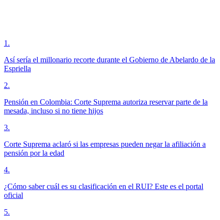
1
.
Así sería el millonario recorte durante el Gobierno de Abelardo de la
Espriella
2
.
Pensión en Colombia: Corte Suprema autoriza reservar parte de la
mesada, incluso si no tiene hijos
3
.
Corte Suprema aclaró si las empresas pueden negar la afiliación a
pensión por la edad
4
.
¿Cómo saber cuál es su clasificación en el RUI? Este es el portal
oficial
5
.