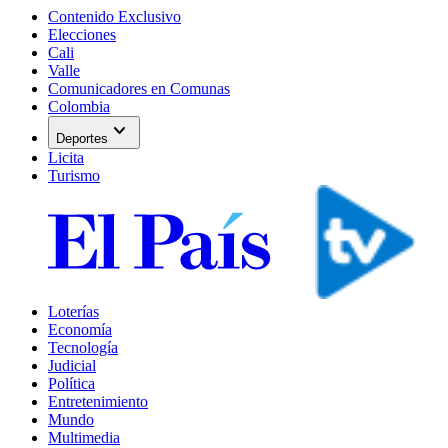
Contenido Exclusivo
Elecciones
Cali
Valle
Comunicadores en Comunas
Colombia
expand_more
Deportes
Licita
Turismo
Loterías
Economía
Tecnología
Judicial
Política
Entretenimiento
Mundo
Multimedia