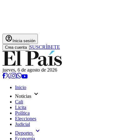
account_circle
Inicia sesión
SUSCRÍBETE
Crea cuenta
jueves, 6 de agosto de 2026
Inicio
expand_more
Noticias
Cali
Licita
Política
Elecciones
Judicial
expand_more
Deportes
Economía