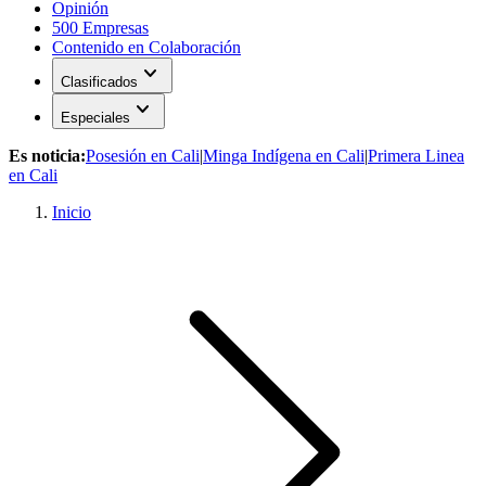
Opinión
500 Empresas
Contenido en Colaboración
expand_more
Clasificados
expand_more
Especiales
Es noticia:
Posesión en Cali
|
Minga Indígena en Cali
|
Primera Linea
en Cali
Inicio