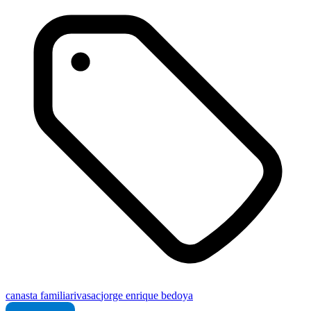
canasta familiar
iva
sac
jorge enrique bedoya