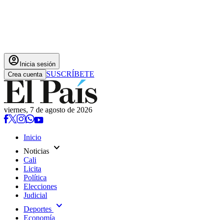
account_circle
Inicia sesión
SUSCRÍBETE
Crea cuenta
viernes, 7 de agosto de 2026
Inicio
expand_more
Noticias
Cali
Licita
Política
Elecciones
Judicial
expand_more
Deportes
Economía