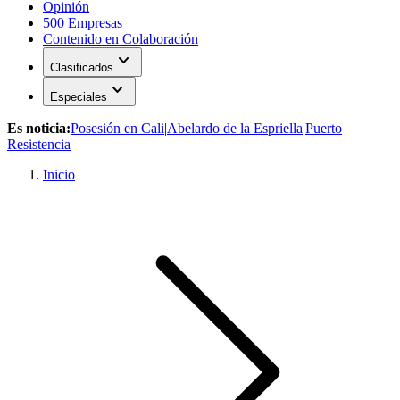
Opinión
500 Empresas
Contenido en Colaboración
expand_more
Clasificados
expand_more
Especiales
Es noticia:
Posesión en Cali
|
Abelardo de la Espriella
|
Puerto
Resistencia
Inicio