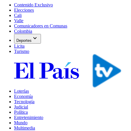
Contenido Exclusivo
Elecciones
Cali
Valle
Comunicadores en Comunas
Colombia
expand_more
Deportes
Licita
Turismo
Loterías
Economía
Tecnología
Judicial
Política
Entretenimiento
Mundo
Multimedia