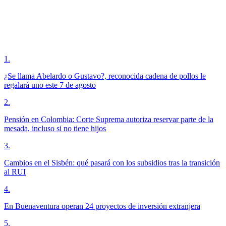
1
.
¿Se llama Abelardo o Gustavo?, reconocida cadena de pollos le
regalará uno este 7 de agosto
2
.
Pensión en Colombia: Corte Suprema autoriza reservar parte de la
mesada, incluso si no tiene hijos
3
.
Cambios en el Sisbén: qué pasará con los subsidios tras la transición
al RUI
4
.
En Buenaventura operan 24 proyectos de inversión extranjera
5
.