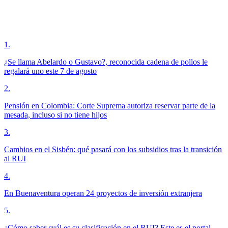
1
.
¿Se llama Abelardo o Gustavo?, reconocida cadena de pollos le
regalará uno este 7 de agosto
2
.
Pensión en Colombia: Corte Suprema autoriza reservar parte de la
mesada, incluso si no tiene hijos
3
.
Cambios en el Sisbén: qué pasará con los subsidios tras la transición
al RUI
4
.
En Buenaventura operan 24 proyectos de inversión extranjera
5
.
¿Cómo saber cuál es su clasificación en el RUI? Este es el portal