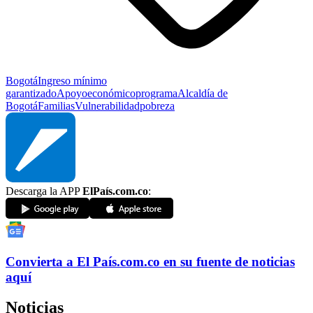
Bogotá
Ingreso mínimo
garantizado
Apoyo
económico
programa
Alcaldía de
Bogotá
Familias
Vulnerabilidad
pobreza
Descarga la APP
ElPaís.com.co
:
Convierta a
El País
.com.co
en su fuente de noticias
aquí
Noticias