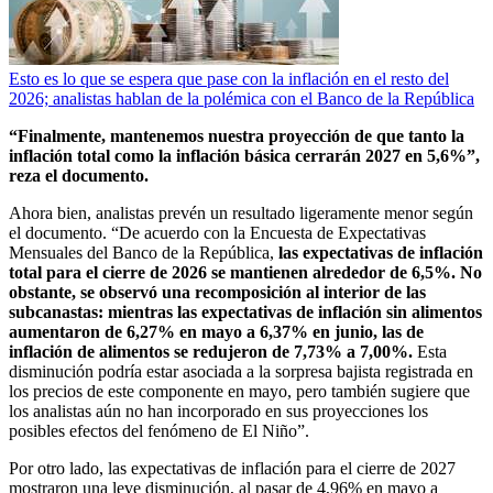
Esto es lo que se espera que pase con la inflación en el resto del
2026; analistas hablan de la polémica con el Banco de la República
“Finalmente, mantenemos nuestra proyección de que tanto la
inflación total como la inflación básica cerrarán 2027 en 5,6%”,
reza el documento.
Ahora bien, analistas prevén un resultado ligeramente menor según
el documento. “De acuerdo con la Encuesta de Expectativas
Mensuales del Banco de la República,
las expectativas de inflación
total para el cierre de 2026 se mantienen alrededor de 6,5%. No
obstante, se observó una recomposición al interior de las
subcanastas: mientras las expectativas de inflación sin alimentos
aumentaron de 6,27% en mayo a 6,37% en junio, las de
inflación de alimentos se redujeron de 7,73% a 7,00%.
Esta
disminución podría estar asociada a la sorpresa bajista registrada en
los precios de este componente en mayo, pero también sugiere que
los analistas aún no han incorporado en sus proyecciones los
posibles efectos del fenómeno de El Niño”.
Por otro lado, las expectativas de inflación para el cierre de 2027
mostraron una leve disminución, al pasar de 4,96% en mayo a