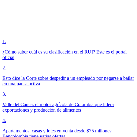
1
.
¿Cómo saber cuál es su clasificación en el RUI? Este es el portal
oficial
2
.
Esto dice la Corte sobre despedir a un empleado por negarse a bailar
en una pausa activa
3
.
Valle del Cauca: el motor agrícola de Colombia que lidera
exportaciones y producción de alimentos
4
.
Apartamentos, casas y lotes en venta desde $75 millones:
Bancolombia tiene varias ofertas