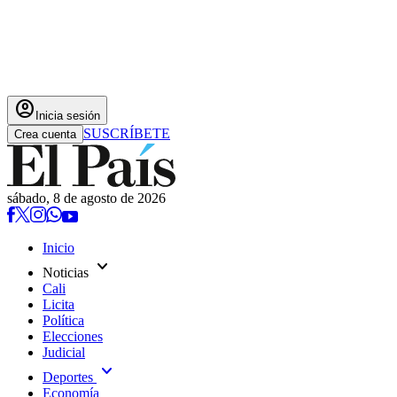
account_circle
Inicia sesión
SUSCRÍBETE
Crea cuenta
sábado, 8 de agosto de 2026
Inicio
expand_more
Noticias
Cali
Licita
Política
Elecciones
Judicial
expand_more
Deportes
Economía