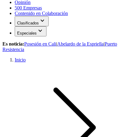
Opinión
500 Empresas
Contenido en Colaboración
expand_more
Clasificados
expand_more
Especiales
Es noticia:
Posesión en Cali
|
Abelardo de la Espriella
|
Puerto
Resistencia
Inicio