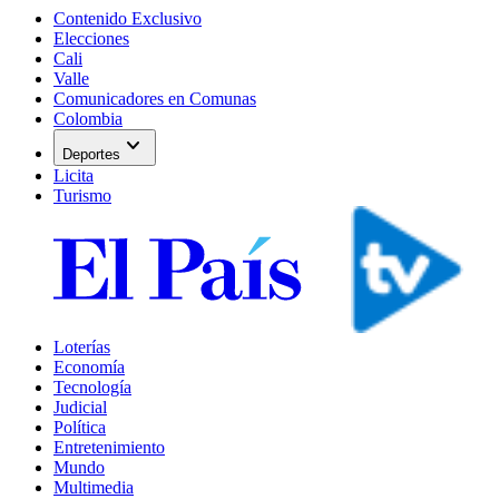
Contenido Exclusivo
Elecciones
Cali
Valle
Comunicadores en Comunas
Colombia
expand_more
Deportes
Licita
Turismo
Loterías
Economía
Tecnología
Judicial
Política
Entretenimiento
Mundo
Multimedia