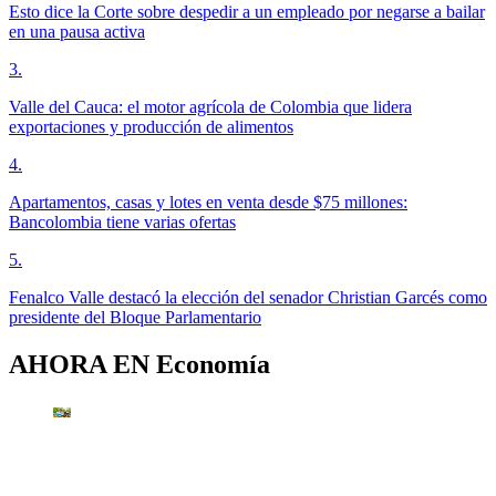
Esto dice la Corte sobre despedir a un empleado por negarse a bailar
en una pausa activa
3
.
Valle del Cauca: el motor agrícola de Colombia que lidera
exportaciones y producción de alimentos
4
.
Apartamentos, casas y lotes en venta desde $75 millones:
Bancolombia tiene varias ofertas
5
.
Fenalco Valle destacó la elección del senador Christian Garcés como
presidente del Bloque Parlamentario
AHORA EN
Economía