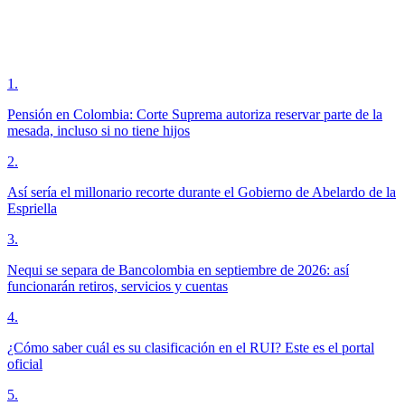
1
.
Pensión en Colombia: Corte Suprema autoriza reservar parte de la
mesada, incluso si no tiene hijos
2
.
Así sería el millonario recorte durante el Gobierno de Abelardo de la
Espriella
3
.
Nequi se separa de Bancolombia en septiembre de 2026: así
funcionarán retiros, servicios y cuentas
4
.
¿Cómo saber cuál es su clasificación en el RUI? Este es el portal
oficial
5
.