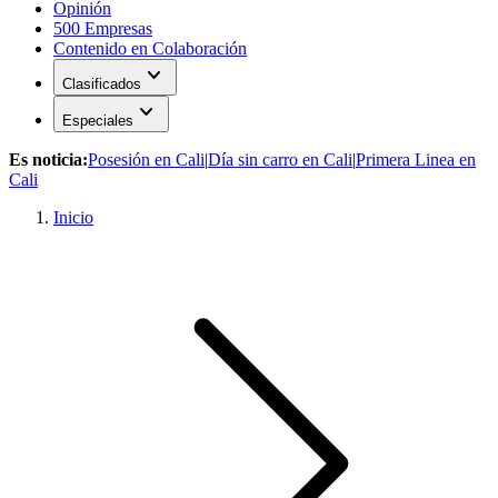
Opinión
500 Empresas
Contenido en Colaboración
expand_more
Clasificados
expand_more
Especiales
Es noticia:
Posesión en Cali
|
Día sin carro en Cali
|
Primera Linea en
Cali
Inicio