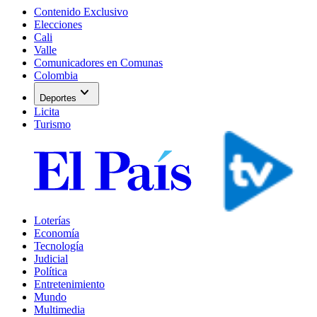
Contenido Exclusivo
Elecciones
Cali
Valle
Comunicadores en Comunas
Colombia
expand_more
Deportes
Licita
Turismo
Loterías
Economía
Tecnología
Judicial
Política
Entretenimiento
Mundo
Multimedia