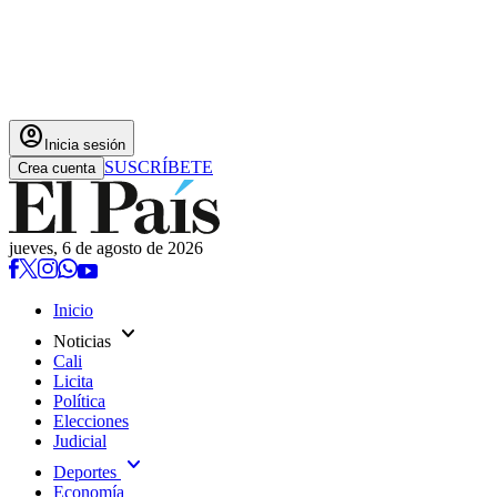
account_circle
Inicia sesión
SUSCRÍBETE
Crea cuenta
jueves, 6 de agosto de 2026
Inicio
expand_more
Noticias
Cali
Licita
Política
Elecciones
Judicial
expand_more
Deportes
Economía