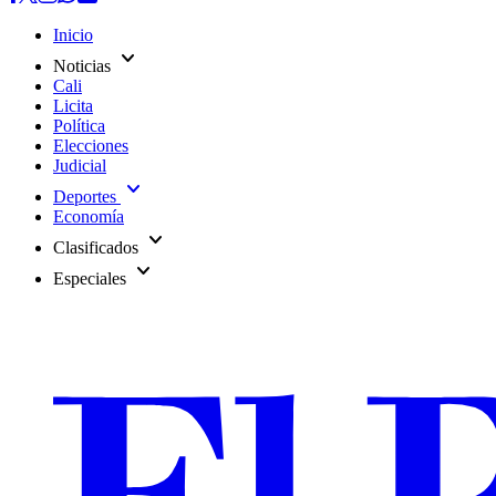
Inicio
expand_more
Noticias
Cali
Licita
Política
Elecciones
Judicial
expand_more
Deportes
Economía
expand_more
Clasificados
expand_more
Especiales