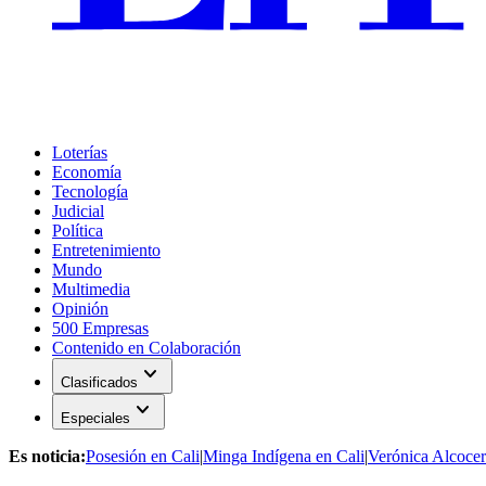
Loterías
Economía
Tecnología
Judicial
Política
Entretenimiento
Mundo
Multimedia
Opinión
500 Empresas
Contenido en Colaboración
expand_more
Clasificados
expand_more
Especiales
Es noticia:
Posesión en Cali
|
Minga Indígena en Cali
|
Verónica Alcocer