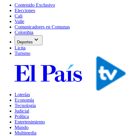
Contenido Exclusivo
Elecciones
Cali
Valle
Comunicadores en Comunas
Colombia
expand_more
Deportes
Licita
Turismo
Loterías
Economía
Tecnología
Judicial
Política
Entretenimiento
Mundo
Multimedia