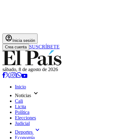
account_circle
Inicia sesión
SUSCRÍBETE
Crea cuenta
sábado, 8 de agosto de 2026
Inicio
expand_more
Noticias
Cali
Licita
Política
Elecciones
Judicial
expand_more
Deportes
Economía