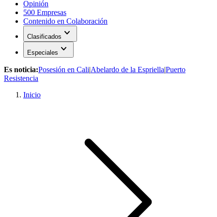
Opinión
500 Empresas
Contenido en Colaboración
expand_more
Clasificados
expand_more
Especiales
Es noticia:
Posesión en Cali
|
Abelardo de la Espriella
|
Puerto
Resistencia
Inicio