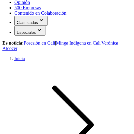
Opinión
500 Empresas
Contenido en Colaboración
expand_more
Clasificados
expand_more
Especiales
Es noticia:
Posesión en Cali
|
Minga Indígena en Cali
|
Verónica
Alcocer
Inicio