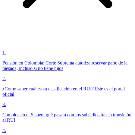
1
.
Pensión en Colombia: Corte Suprema autoriza reservar parte de la
mesada, incluso si no tiene hijos
2
.
¿Cómo saber cuál es su clasificación en el RUI? Este es el portal
oficial
3
.
Cambios en el Sisbén: qué pasará con los subsidios tras la transición
al RUI
4
.