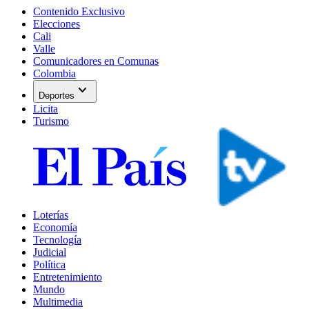
Contenido Exclusivo
Elecciones
Cali
Valle
Comunicadores en Comunas
Colombia
expand_more
Deportes
Licita
Turismo
Loterías
Economía
Tecnología
Judicial
Política
Entretenimiento
Mundo
Multimedia