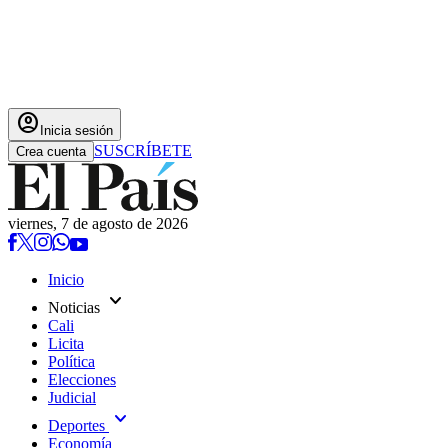
account_circle
Inicia sesión
SUSCRÍBETE
Crea cuenta
viernes, 7 de agosto de 2026
Inicio
expand_more
Noticias
Cali
Licita
Política
Elecciones
Judicial
expand_more
Deportes
Economía