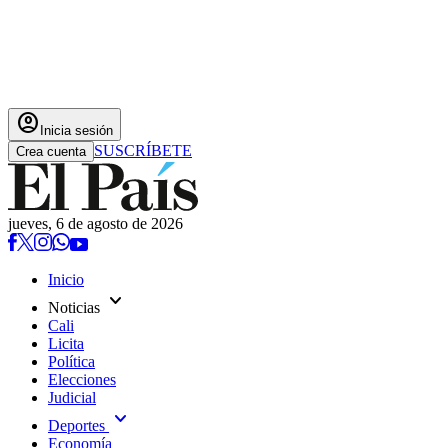
account_circle
Inicia sesión
SUSCRÍBETE
Crea cuenta
jueves, 6 de agosto de 2026
Inicio
expand_more
Noticias
Cali
Licita
Política
Elecciones
Judicial
expand_more
Deportes
Economía