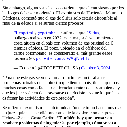
Sin embargo, algunos analistas consideran que el entusiasmo por los
hallazgos debe ser moderado. El exministro de Hacienda, Mauricio
Cárdenas, comentó que el gas de Sirius solo estaría disponible al
final de la década si se surten ciertos procesos.
#Ecopetrol
y
@petrobras
confirman que
#Sirius
,
hallazgo realizado en 2022, es el mayor descubrimiento
costa afuera en el país con volumen de gas original de 6
terapies cúbicos. El pozo, ubicado en el offshore del
caribe colombiano, es considerado el más grande desde
los años 90.
pic.twitter.com/CWAqNreL1z
— Ecopetrol (@ECOPETROL_SA)
October 3, 2024
“Para que este gas se vuelva una solución estructural a los
problemas actuales de suministro que tiene el país, tienen que pasar
muchas cosas como facilitar el licenciamiento social y ambiental y
que los jueces dejen de atravesarse con decisiones que lo que hacen
es frenar las actividades de exploración”.
Se refiere el exministro a la determinación que tomó hace unos días
un juez, quien suspendió precisamente la exploración del pozo
Uchuva-2 en la Costa Caribe.
“También hay que pensar en
resolver problemas de ingeniería, por ejemplo, cómo se va a