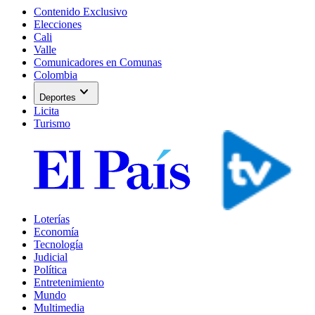
Contenido Exclusivo
Elecciones
Cali
Valle
Comunicadores en Comunas
Colombia
expand_more
Deportes
Licita
Turismo
Loterías
Economía
Tecnología
Judicial
Política
Entretenimiento
Mundo
Multimedia