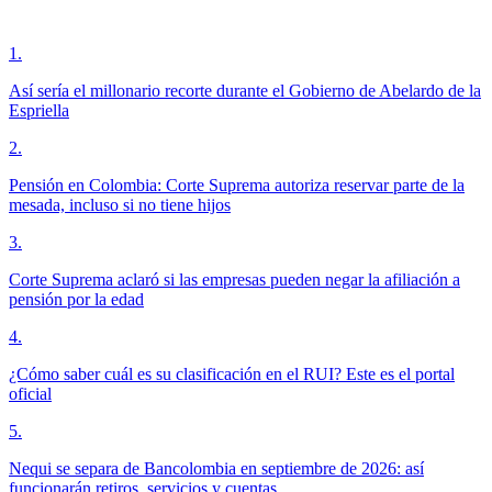
1
.
Así sería el millonario recorte durante el Gobierno de Abelardo de la
Espriella
2
.
Pensión en Colombia: Corte Suprema autoriza reservar parte de la
mesada, incluso si no tiene hijos
3
.
Corte Suprema aclaró si las empresas pueden negar la afiliación a
pensión por la edad
4
.
¿Cómo saber cuál es su clasificación en el RUI? Este es el portal
oficial
5
.
Nequi se separa de Bancolombia en septiembre de 2026: así
funcionarán retiros, servicios y cuentas