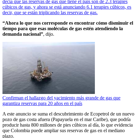
decía que las reservas de gas que tiene el país son de 2.3 terapies
cúbicos de gas, y ahora se está anunciando 6.1 terapies cúbicos, es
decir, que se están triplicando las reservas de gas.
“Ahora lo que nos corresponde es encontrar cómo disminuir el
tiempo para que esas moléculas de gas estén atendiendo la
demanda nacional”
, dijo.
Confirman el hallazgo del yacimiento más grande de gas que
garantiza reservas para 20 años en el país
A este anuncio se suma el descubrimiento de Ecopetrol de un nuevo
pozo de gas costa afuera (Papayuela en el mar Caribe), que podría
producir hasta 800 millones de pies cúbicos al día, lo que evidencia
que Colombia puede ampliar sus reservas de gas en el mediano
plazo.