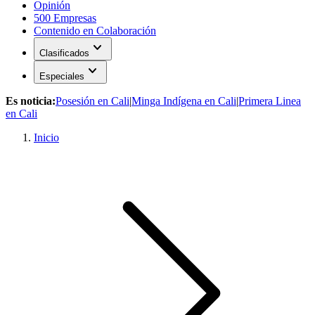
Opinión
500 Empresas
Contenido en Colaboración
expand_more
Clasificados
expand_more
Especiales
Es noticia:
Posesión en Cali
|
Minga Indígena en Cali
|
Primera Linea
en Cali
Inicio