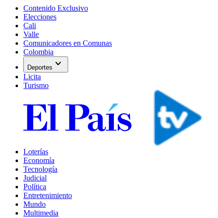
Contenido Exclusivo
Elecciones
Cali
Valle
Comunicadores en Comunas
Colombia
expand_more
Deportes
Licita
Turismo
Loterías
Economía
Tecnología
Judicial
Política
Entretenimiento
Mundo
Multimedia