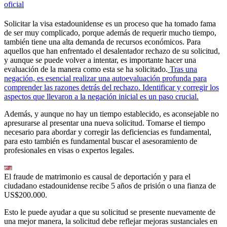
oficial
Solicitar la visa estadounidense es un proceso que ha tomado fama
de ser muy complicado, porque además de requerir mucho tiempo,
también tiene una alta demanda de recursos económicos. Para
aquellos que han enfrentado el desalentador rechazo de su solicitud,
y aunque se puede volver a intentar, es importante hacer una
evaluación de la manera como esta se ha solicitado.
Tras una
negación, es esencial realizar una autoevaluación profunda para
comprender las razones detrás del rechazo. Identificar y corregir los
aspectos que llevaron a la negación inicial es un paso crucial.
Además, y aunque no hay un tiempo establecido, es aconsejable no
apresurarse al presentar una nueva solicitud. Tomarse el tiempo
necesario para abordar y corregir las deficiencias es fundamental,
para esto también es fundamental buscar el asesoramiento de
profesionales en visas o expertos legales.
El fraude de matrimonio es causal de deportación y para el
ciudadano estadounidense recibe 5 años de prisión o una fianza de
US$200.000.
Esto le puede ayudar a que su solicitud se presente nuevamente de
una mejor manera, la solicitud debe reflejar mejoras sustanciales en