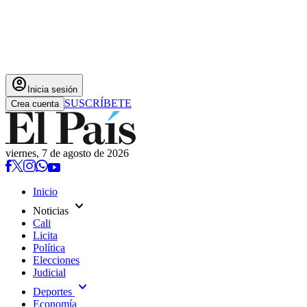
account_circle
Inicia sesión
SUSCRÍBETE
Crea cuenta
viernes, 7 de agosto de 2026
Inicio
expand_more
Noticias
Cali
Licita
Política
Elecciones
Judicial
expand_more
Deportes
Economía