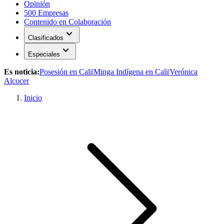
Opinión
500 Empresas
Contenido en Colaboración
expand_more
Clasificados
expand_more
Especiales
Es noticia:
Posesión en Cali
|
Minga Indígena en Cali
|
Verónica
Alcocer
Inicio