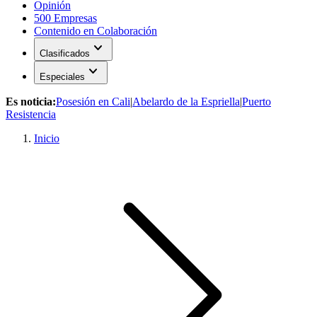
Opinión
500 Empresas
Contenido en Colaboración
expand_more
Clasificados
expand_more
Especiales
Es noticia:
Posesión en Cali
|
Abelardo de la Espriella
|
Puerto
Resistencia
Inicio