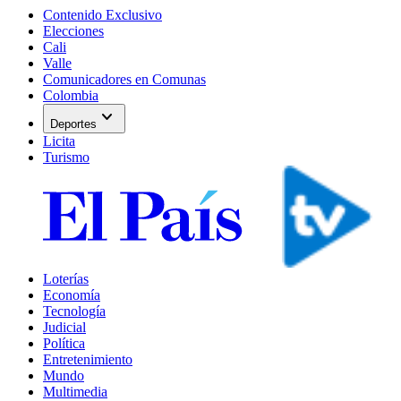
Contenido Exclusivo
Elecciones
Cali
Valle
Comunicadores en Comunas
Colombia
expand_more
Deportes
Licita
Turismo
Loterías
Economía
Tecnología
Judicial
Política
Entretenimiento
Mundo
Multimedia