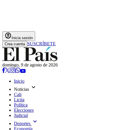
account_circle
Inicia sesión
SUSCRÍBETE
Crea cuenta
domingo, 9 de agosto de 2026
Inicio
expand_more
Noticias
Cali
Licita
Política
Elecciones
Judicial
expand_more
Deportes
Economía