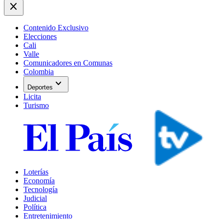
close
Contenido Exclusivo
Elecciones
Cali
Valle
Comunicadores en Comunas
Colombia
expand_more
Deportes
Licita
Turismo
Loterías
Economía
Tecnología
Judicial
Política
Entretenimiento