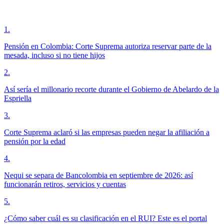
1
.
Pensión en Colombia: Corte Suprema autoriza reservar parte de la
mesada, incluso si no tiene hijos
2
.
Así sería el millonario recorte durante el Gobierno de Abelardo de la
Espriella
3
.
Corte Suprema aclaró si las empresas pueden negar la afiliación a
pensión por la edad
4
.
Nequi se separa de Bancolombia en septiembre de 2026: así
funcionarán retiros, servicios y cuentas
5
.
¿Cómo saber cuál es su clasificación en el RUI? Este es el portal