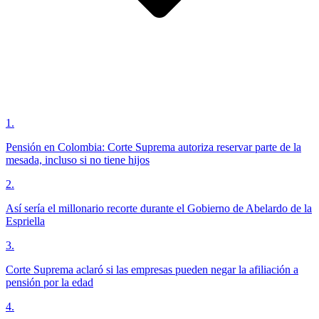
1
.
Pensión en Colombia: Corte Suprema autoriza reservar parte de la
mesada, incluso si no tiene hijos
2
.
Así sería el millonario recorte durante el Gobierno de Abelardo de la
Espriella
3
.
Corte Suprema aclaró si las empresas pueden negar la afiliación a
pensión por la edad
4
.