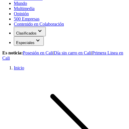
Mundo
Multimedia
Opinión
500 Empresas
Contenido en Colaboración
expand_more
Clasificados
expand_more
Especiales
Es noticia:
Posesión en Cali
|
Día sin carro en Cali
|
Primera Linea en
Cali
Inicio