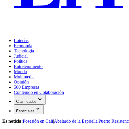
Loterías
Economía
Tecnología
Judicial
Política
Entretenimiento
Mundo
Multimedia
Opinión
500 Empresas
Contenido en Colaboración
expand_more
Clasificados
expand_more
Especiales
Es noticia:
Posesión en Cali
|
Abelardo de la Espriella
|
Puerto Resistenc