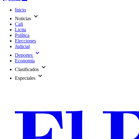
Inicio
expand_more
Noticias
Cali
Licita
Política
Elecciones
Judicial
expand_more
Deportes
Economía
expand_more
Clasificados
expand_more
Especiales