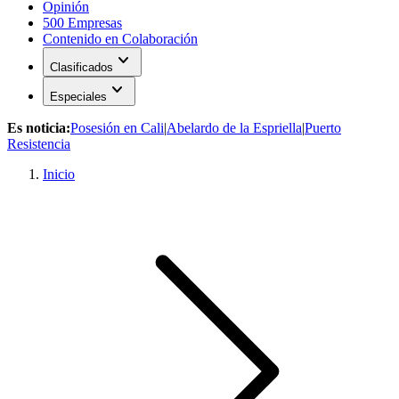
Opinión
500 Empresas
Contenido en Colaboración
expand_more
Clasificados
expand_more
Especiales
Es noticia:
Posesión en Cali
|
Abelardo de la Espriella
|
Puerto
Resistencia
Inicio