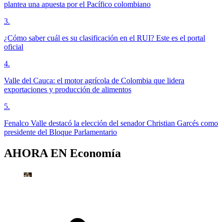
plantea una apuesta por el Pacífico colombiano
3
.
¿Cómo saber cuál es su clasificación en el RUI? Este es el portal
oficial
4
.
Valle del Cauca: el motor agrícola de Colombia que lidera
exportaciones y producción de alimentos
5
.
Fenalco Valle destacó la elección del senador Christian Garcés como
presidente del Bloque Parlamentario
AHORA EN
Economía