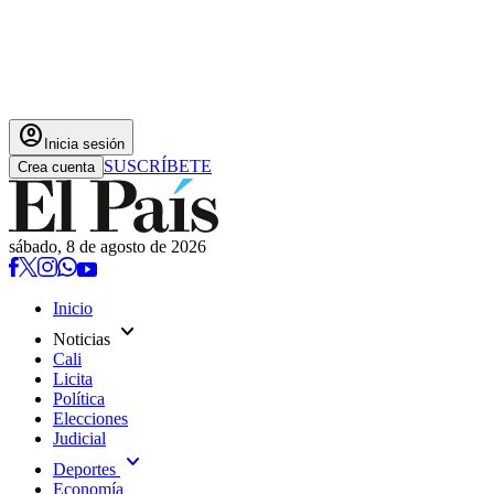
account_circle
Inicia sesión
SUSCRÍBETE
Crea cuenta
sábado, 8 de agosto de 2026
Inicio
expand_more
Noticias
Cali
Licita
Política
Elecciones
Judicial
expand_more
Deportes
Economía