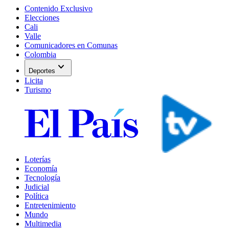
Contenido Exclusivo
Elecciones
Cali
Valle
Comunicadores en Comunas
Colombia
expand_more
Deportes
Licita
Turismo
Loterías
Economía
Tecnología
Judicial
Política
Entretenimiento
Mundo
Multimedia