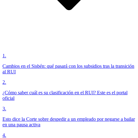
1
.
Cambios en el Sisbén: qué pasará con los subsidios tras la transición
al RUI
2
.
¿Cómo saber cuál es su clasificación en el RUI? Este es el portal
oficial
3
.
Esto dice la Corte sobre despedir a un empleado por negarse a bailar
en una pausa activa
4
.