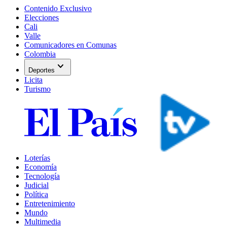
Contenido Exclusivo
Elecciones
Cali
Valle
Comunicadores en Comunas
Colombia
expand_more
Deportes
Licita
Turismo
Loterías
Economía
Tecnología
Judicial
Política
Entretenimiento
Mundo
Multimedia