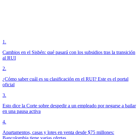
1
.
Cambios en el Sisbén: qué pasará con los subsidios tras la transición
al RUI
2
.
¿Cómo saber cuál es su clasificación en el RUI? Este es el portal
oficial
3
.
Esto dice la Corte sobre despedir a un empleado por negarse a bailar
en una pausa activa
4
.
Apartamentos, casas y lotes en venta desde $75 millones:
Bancolombia tiene varias ofertas