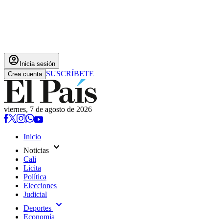
account_circle
Inicia sesión
SUSCRÍBETE
Crea cuenta
viernes, 7 de agosto de 2026
Inicio
expand_more
Noticias
Cali
Licita
Política
Elecciones
Judicial
expand_more
Deportes
Economía