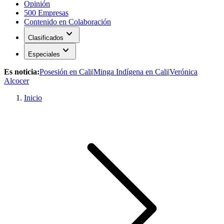
Opinión
500 Empresas
Contenido en Colaboración
expand_more
Clasificados
expand_more
Especiales
Es noticia:
Posesión en Cali
|
Minga Indígena en Cali
|
Verónica
Alcocer
Inicio