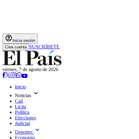
account_circle
Inicia sesión
SUSCRÍBETE
Crea cuenta
viernes, 7 de agosto de 2026
Inicio
expand_more
Noticias
Cali
Licita
Política
Elecciones
Judicial
expand_more
Deportes
Economía