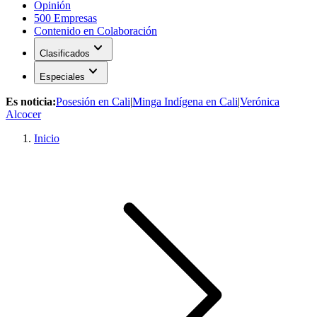
Opinión
500 Empresas
Contenido en Colaboración
expand_more
Clasificados
expand_more
Especiales
Es noticia:
Posesión en Cali
|
Minga Indígena en Cali
|
Verónica
Alcocer
Inicio