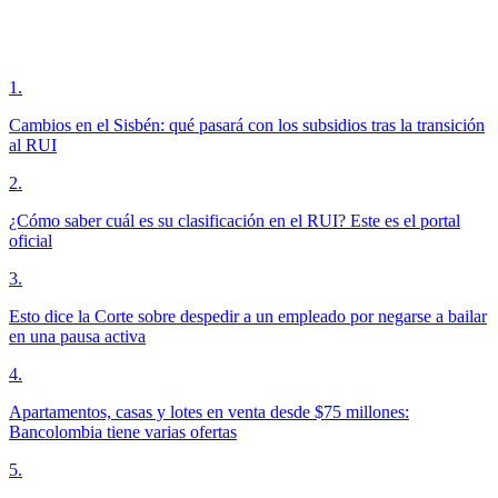
1
.
Cambios en el Sisbén: qué pasará con los subsidios tras la transición
al RUI
2
.
¿Cómo saber cuál es su clasificación en el RUI? Este es el portal
oficial
3
.
Esto dice la Corte sobre despedir a un empleado por negarse a bailar
en una pausa activa
4
.
Apartamentos, casas y lotes en venta desde $75 millones:
Bancolombia tiene varias ofertas
5
.