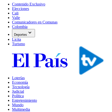
Contenido Exclusivo
Elecciones
Cali
Valle
Comunicadores en Comunas
Colombia
expand_more
Deportes
Licita
Turismo
Loterías
Economía
Tecnología
Judicial
Política
Entretenimiento
Mundo
Multimedia