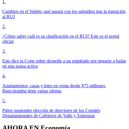
1
.
Cambios en el Sisbén: qué pasará con los subsidios tras la transición
al RUI
2
.
¿Cómo saber cuál es su clasificación en el RUI? Este es el portal
oficial
3
.
Esto dice la Corte sobre despedir a un empleado por negarse a bailar
en una pausa activa
4
.
Apartamentos, casas y lotes en venta desde $75 millones:
Bancolombia tiene varias ofertas
5
.
Piden suspender elección de directores de los Comités
Departamentales de Cafeteros de Valle y Antioquia
AHORA EN
Economía