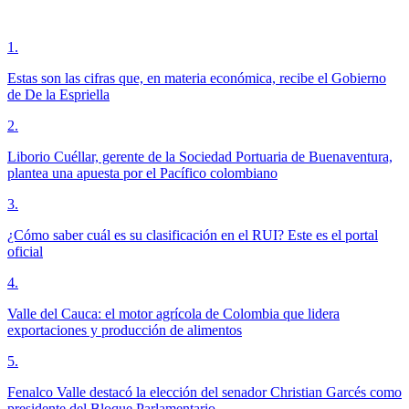
1
.
Estas son las cifras que, en materia económica, recibe el Gobierno
de De la Espriella
2
.
Liborio Cuéllar, gerente de la Sociedad Portuaria de Buenaventura,
plantea una apuesta por el Pacífico colombiano
3
.
¿Cómo saber cuál es su clasificación en el RUI? Este es el portal
oficial
4
.
Valle del Cauca: el motor agrícola de Colombia que lidera
exportaciones y producción de alimentos
5
.
Fenalco Valle destacó la elección del senador Christian Garcés como
presidente del Bloque Parlamentario