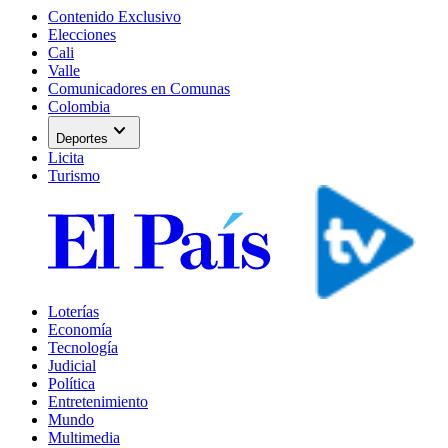
Contenido Exclusivo
Elecciones
Cali
Valle
Comunicadores en Comunas
Colombia
expand_more
Deportes
Licita
Turismo
Loterías
Economía
Tecnología
Judicial
Política
Entretenimiento
Mundo
Multimedia