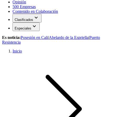
Opinión
500 Empresas
Contenido en Colaboración
expand_more
Clasificados
expand_more
Especiales
Es noticia:
Posesión en Cali
|
Abelardo de la Espriella
|
Puerto
Resistencia
Inicio