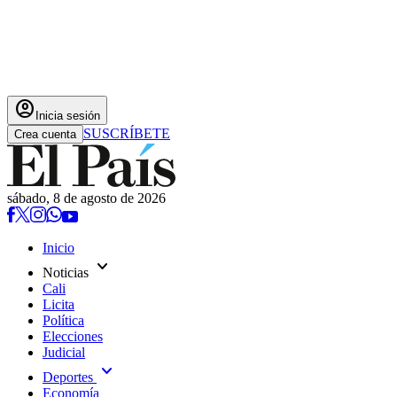
account_circle
Inicia sesión
SUSCRÍBETE
Crea cuenta
sábado, 8 de agosto de 2026
Inicio
expand_more
Noticias
Cali
Licita
Política
Elecciones
Judicial
expand_more
Deportes
Economía