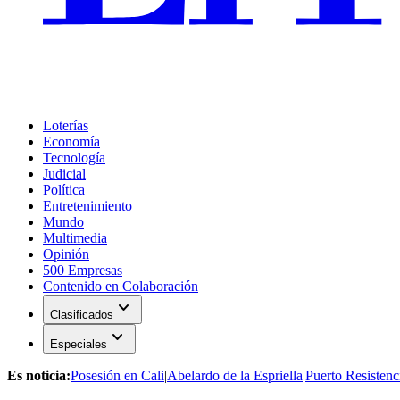
Loterías
Economía
Tecnología
Judicial
Política
Entretenimiento
Mundo
Multimedia
Opinión
500 Empresas
Contenido en Colaboración
expand_more
Clasificados
expand_more
Especiales
Es noticia:
Posesión en Cali
|
Abelardo de la Espriella
|
Puerto Resistenc