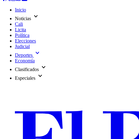
Inicio
expand_more
Noticias
Cali
Licita
Política
Elecciones
Judicial
expand_more
Deportes
Economía
expand_more
Clasificados
expand_more
Especiales