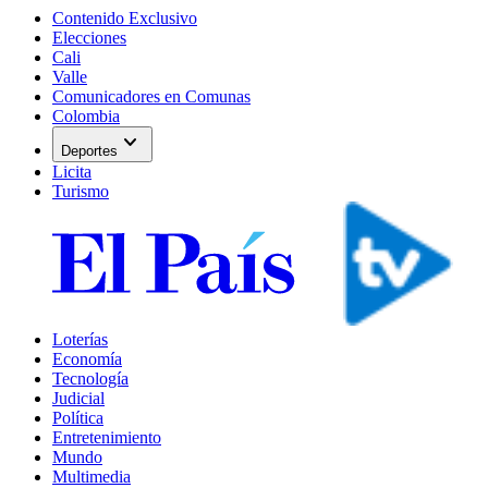
Contenido Exclusivo
Elecciones
Cali
Valle
Comunicadores en Comunas
Colombia
expand_more
Deportes
Licita
Turismo
Loterías
Economía
Tecnología
Judicial
Política
Entretenimiento
Mundo
Multimedia