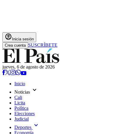
account_circle
Inicia sesión
SUSCRÍBETE
Crea cuenta
jueves, 6 de agosto de 2026
Inicio
expand_more
Noticias
Cali
Licita
Política
Elecciones
Judicial
expand_more
Deportes
Economía