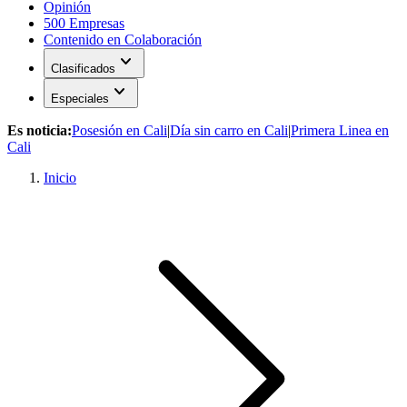
Opinión
500 Empresas
Contenido en Colaboración
expand_more
Clasificados
expand_more
Especiales
Es noticia:
Posesión en Cali
|
Día sin carro en Cali
|
Primera Linea en
Cali
Inicio