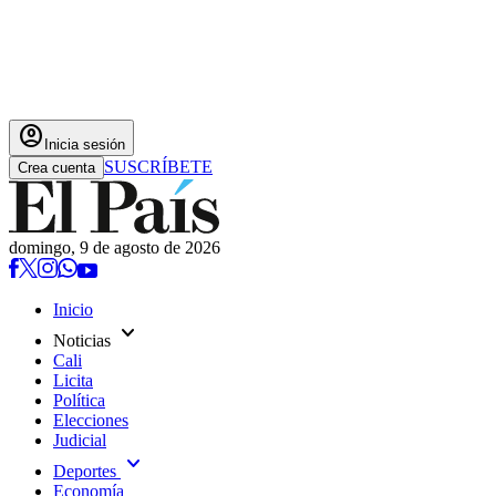
account_circle
Inicia sesión
SUSCRÍBETE
Crea cuenta
domingo, 9 de agosto de 2026
Inicio
expand_more
Noticias
Cali
Licita
Política
Elecciones
Judicial
expand_more
Deportes
Economía