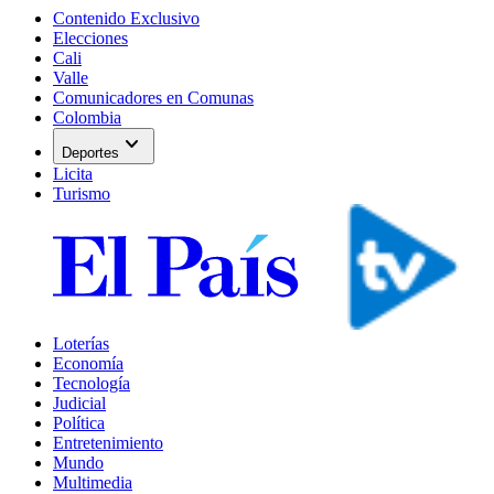
Contenido Exclusivo
Elecciones
Cali
Valle
Comunicadores en Comunas
Colombia
expand_more
Deportes
Licita
Turismo
Loterías
Economía
Tecnología
Judicial
Política
Entretenimiento
Mundo
Multimedia