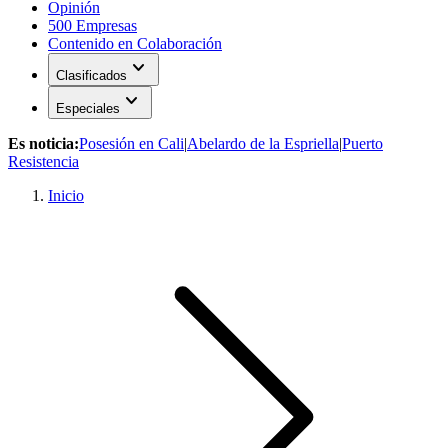
Opinión
500 Empresas
Contenido en Colaboración
expand_more
Clasificados
expand_more
Especiales
Es noticia:
Posesión en Cali
|
Abelardo de la Espriella
|
Puerto
Resistencia
Inicio