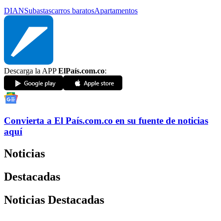
DIAN
Subastas
carros baratos
Apartamentos
Descarga la APP
ElPaís.com.co
:
Convierta a
El País
.com.co
en su fuente de noticias
aquí
Noticias
Destacadas
Noticias Destacadas