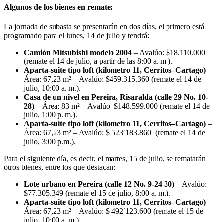
Algunos de los bienes en remate:
La jornada de subasta se presentarán en dos días, el primero está
programado para el lunes, 14 de julio y tendrá:
Camión Mitsubishi modelo 2004
– Avalúo: $18.110.000
(remate el 14 de julio, a partir de las 8:00 a. m.).
Aparta-suite tipo loft (kilometro 11, Cerritos–Cartago)
–
Área: 67,23 m² – Avalúo: $459.315.360 (remate el 14 de
julio, 10:00 a. m.).
Casa de un nivel en Pereira, Risaralda (calle 29 No. 10-
28)
– Área: 83 m² – Avalúo: $148.599.000 (remate el 14 de
julio, 1:00 p. m.).
Aparta-suite tipo loft (kilometro 11, Cerritos–Cartago)
–
Área: 67,23 m² – Avalúo: $ 523′183.860 (remate el 14 de
julio, 3:00 p.m.).
Para el siguiente día, es decir, el martes, 15 de julio, se rematarán
otros bienes, entre los que destacan:
Lote urbano en Pereira (calle 12 No. 9-24 30)
– Avalúo:
$77.305.349 (remate el 15 de julio, 8:00 a. m.).
Aparta-suite tipo loft (kilometro 11, Cerritos–Cartago)
–
Área: 67,23 m² – Avalúo: $ 492′123.600 (remate el 15 de
julio, 10:00 a. m.).