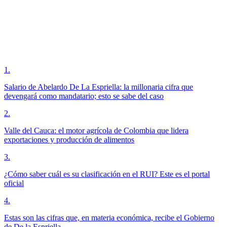
1
.
Salario de Abelardo De La Espriella: la millonaria cifra que
devengará como mandatario; esto se sabe del caso
2
.
Valle del Cauca: el motor agrícola de Colombia que lidera
exportaciones y producción de alimentos
3
.
¿Cómo saber cuál es su clasificación en el RUI? Este es el portal
oficial
4
.
Estas son las cifras que, en materia económica, recibe el Gobierno
de De la Espriella