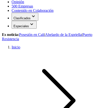
Opinión
500 Empresas
Contenido en Colaboración
expand_more
Clasificados
expand_more
Especiales
Es noticia:
Posesión en Cali
|
Abelardo de la Espriella
|
Puerto
Resistencia
Inicio