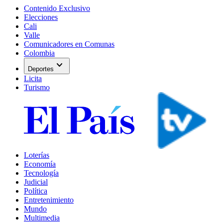
Contenido Exclusivo
Elecciones
Cali
Valle
Comunicadores en Comunas
Colombia
expand_more
Deportes
Licita
Turismo
Loterías
Economía
Tecnología
Judicial
Política
Entretenimiento
Mundo
Multimedia