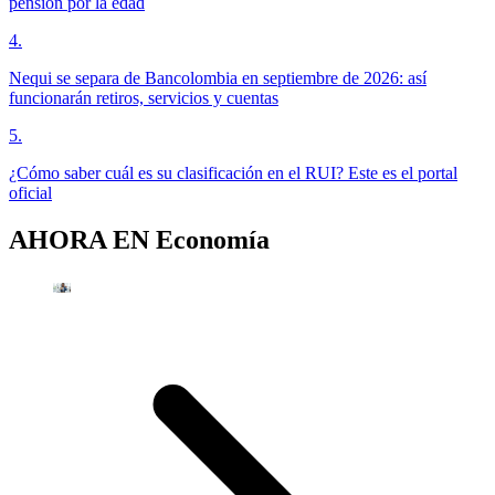
pensión por la edad
4
.
Nequi se separa de Bancolombia en septiembre de 2026: así
funcionarán retiros, servicios y cuentas
5
.
¿Cómo saber cuál es su clasificación en el RUI? Este es el portal
oficial
AHORA EN
Economía