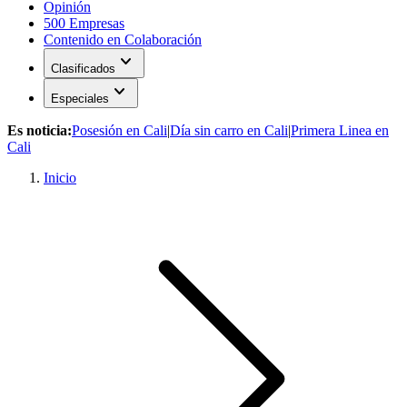
Opinión
500 Empresas
Contenido en Colaboración
expand_more
Clasificados
expand_more
Especiales
Es noticia:
Posesión en Cali
|
Día sin carro en Cali
|
Primera Linea en
Cali
Inicio