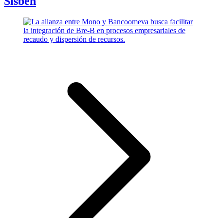
Sisbén