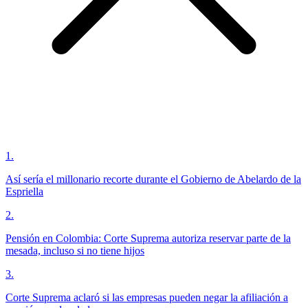
1
.
Así sería el millonario recorte durante el Gobierno de Abelardo de la
Espriella
2
.
Pensión en Colombia: Corte Suprema autoriza reservar parte de la
mesada, incluso si no tiene hijos
3
.
Corte Suprema aclaró si las empresas pueden negar la afiliación a