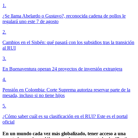
1
.
¿Se llama Abelardo o Gustavo?, reconocida cadena de pollos le
regalará uno este 7 de agosto
2
.
Cambios en el Sisbén: qué pasará con los subsidios tras la transición
al RUI
3
.
En Buenaventura operan 24 proyectos de inversión extranjera
4
.
Pensión en Colombia: Corte Suprema autoriza reservar parte de la
mesada, incluso si no tiene hijos
5
.
¿Cómo saber cuál es su clasificación en el RUI? Este es el portal
oficial
En un mundo cada vez más globalizado, tener acceso a una