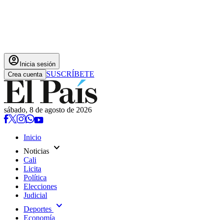
account_circle
Inicia sesión
SUSCRÍBETE
Crea cuenta
sábado, 8 de agosto de 2026
Inicio
expand_more
Noticias
Cali
Licita
Política
Elecciones
Judicial
expand_more
Deportes
Economía