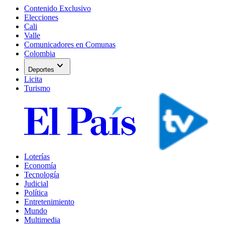
Contenido Exclusivo
Elecciones
Cali
Valle
Comunicadores en Comunas
Colombia
expand_more
Deportes
Licita
Turismo
Loterías
Economía
Tecnología
Judicial
Política
Entretenimiento
Mundo
Multimedia