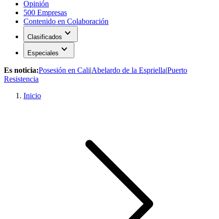
Opinión
500 Empresas
Contenido en Colaboración
expand_more
Clasificados
expand_more
Especiales
Es noticia:
Posesión en Cali
|
Abelardo de la Espriella
|
Puerto
Resistencia
Inicio