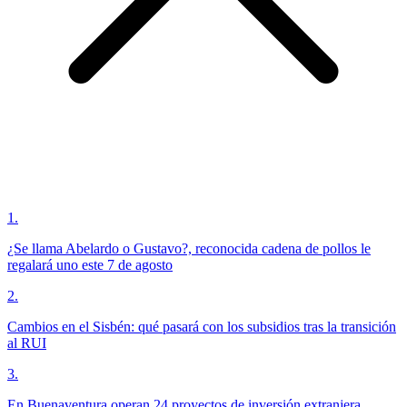
1
.
¿Se llama Abelardo o Gustavo?, reconocida cadena de pollos le
regalará uno este 7 de agosto
2
.
Cambios en el Sisbén: qué pasará con los subsidios tras la transición
al RUI
3
.
En Buenaventura operan 24 proyectos de inversión extranjera