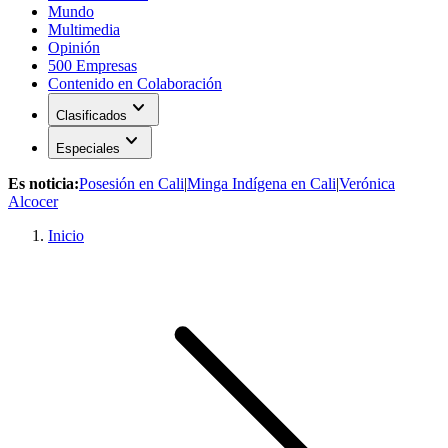
Mundo
Multimedia
Opinión
500 Empresas
Contenido en Colaboración
expand_more
Clasificados
expand_more
Especiales
Es noticia:
Posesión en Cali
|
Minga Indígena en Cali
|
Verónica
Alcocer
Inicio