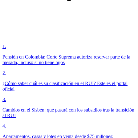
1
.
Pensión en Colombia: Corte Suprema autoriza reservar parte de la
mesada, incluso si no tiene hijos
2
.
¿Cómo saber cuál es su clasificación en el RUI? Este es el portal
oficial
3
.
Cambios en el Sisbén: qué pasará con los subsidios tras la transición
al RUI
4
.
Apartamentos, casas y lotes en venta desde $75 millones: