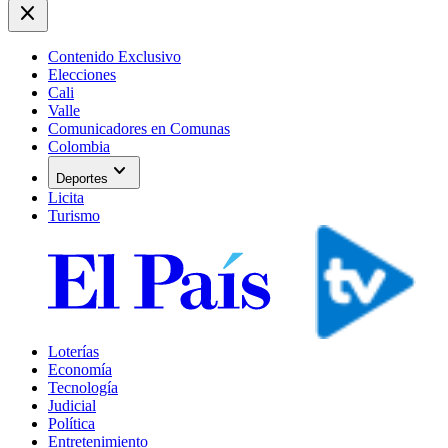
close
Contenido Exclusivo
Elecciones
Cali
Valle
Comunicadores en Comunas
Colombia
expand_more
Deportes
Licita
Turismo
Loterías
Economía
Tecnología
Judicial
Política
Entretenimiento