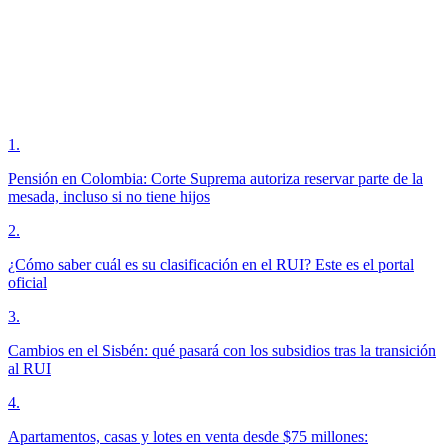
1
.
Pensión en Colombia: Corte Suprema autoriza reservar parte de la
mesada, incluso si no tiene hijos
2
.
¿Cómo saber cuál es su clasificación en el RUI? Este es el portal
oficial
3
.
Cambios en el Sisbén: qué pasará con los subsidios tras la transición
al RUI
4
.
Apartamentos, casas y lotes en venta desde $75 millones: