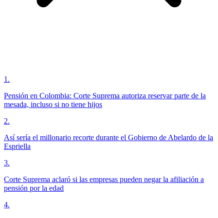
1
.
Pensión en Colombia: Corte Suprema autoriza reservar parte de la
mesada, incluso si no tiene hijos
2
.
Así sería el millonario recorte durante el Gobierno de Abelardo de la
Espriella
3
.
Corte Suprema aclaró si las empresas pueden negar la afiliación a
pensión por la edad
4
.