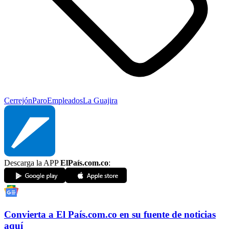
Cerrejón
Paro
Empleados
La Guajira
Descarga la APP
ElPaís.com.co
:
Convierta a
El País
.com.co
en su fuente de noticias
aquí