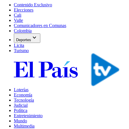
Contenido Exclusivo
Elecciones
Cali
Valle
Comunicadores en Comunas
Colombia
expand_more
Deportes
Licita
Turismo
Loterías
Economía
Tecnología
Judicial
Política
Entretenimiento
Mundo
Multimedia