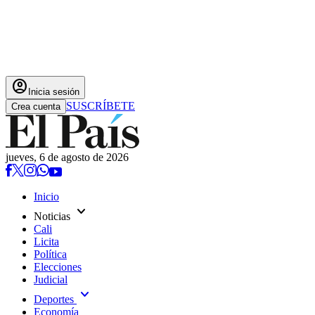
account_circle
Inicia sesión
SUSCRÍBETE
Crea cuenta
jueves, 6 de agosto de 2026
Inicio
expand_more
Noticias
Cali
Licita
Política
Elecciones
Judicial
expand_more
Deportes
Economía