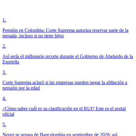
1
.
Pensión en Colombia: Corte Suprema autoriza reservar parte de la
mesada, incluso si no tiene hijos
2
.
Así sería el millonario recorte durante el Gobierno de Abelardo de la
Espriella
3
.
Corte Suprema aclaró si las empresas pueden negar la afiliación a
pensión por la edad
4
.
¿Cómo saber cuál es su clasificación en el RUI? Este es el portal
oficial
5
.
Nequi se separa de Bancolombia en septiembre de 2026: así