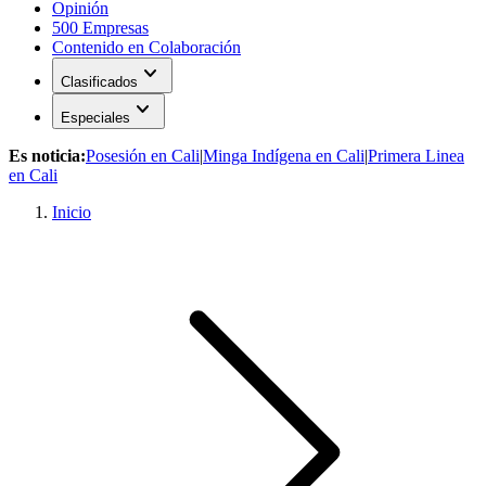
Opinión
500 Empresas
Contenido en Colaboración
expand_more
Clasificados
expand_more
Especiales
Es noticia:
Posesión en Cali
|
Minga Indígena en Cali
|
Primera Linea
en Cali
Inicio