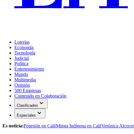
Loterías
Economía
Tecnología
Judicial
Política
Entretenimiento
Mundo
Multimedia
Opinión
500 Empresas
Contenido en Colaboración
expand_more
Clasificados
expand_more
Especiales
Es noticia:
Posesión en Cali
|
Minga Indígena en Cali
|
Verónica Alcocer