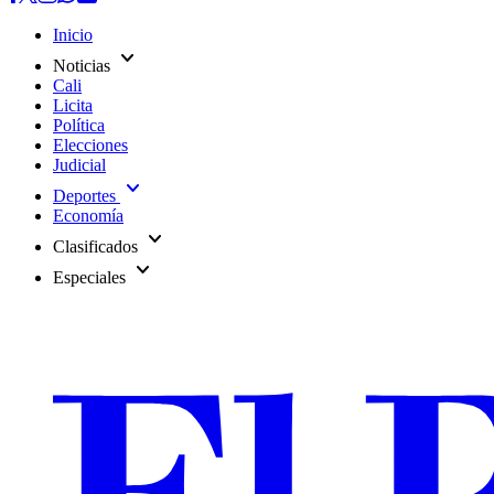
Inicio
expand_more
Noticias
Cali
Licita
Política
Elecciones
Judicial
expand_more
Deportes
Economía
expand_more
Clasificados
expand_more
Especiales