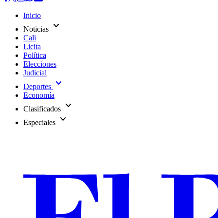
Inicio
expand_more
Noticias
Cali
Licita
Política
Elecciones
Judicial
expand_more
Deportes
Economía
expand_more
Clasificados
expand_more
Especiales