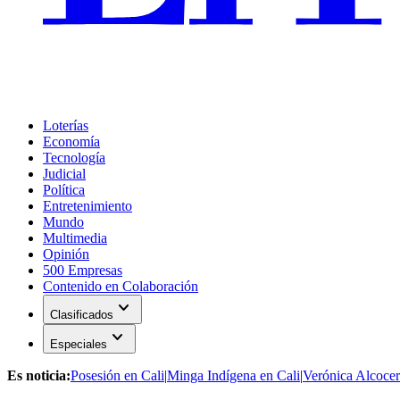
Loterías
Economía
Tecnología
Judicial
Política
Entretenimiento
Mundo
Multimedia
Opinión
500 Empresas
Contenido en Colaboración
expand_more
Clasificados
expand_more
Especiales
Es noticia:
Posesión en Cali
|
Minga Indígena en Cali
|
Verónica Alcocer